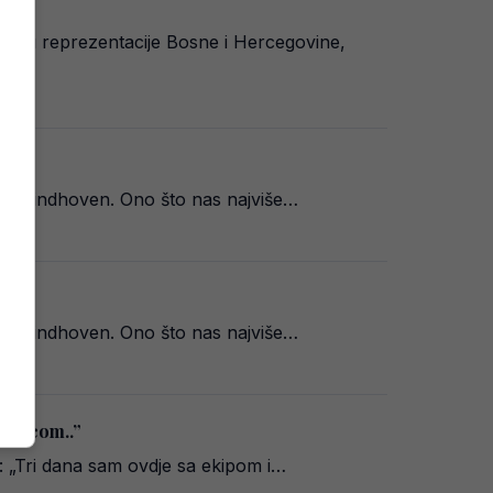
resu reprezentacije Bosne i Hercegovine,
 PSV Eindhoven. Ono što nas najviše…
 PSV Eindhoven. Ono što nas najviše…
rodicom..”
: „Tri dana sam ovdje sa ekipom i…