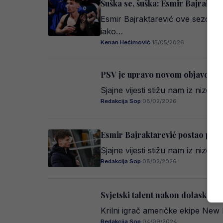
Šuška se, šuška: Esmir Bajraktar
Esmir Bajraktarević ove sezone
iako…
Kenan Hećimović
·
15/05/2026
PSV je upravo novom objavom od
Sjajne vijesti stižu nam iz nizo
Redakcija Sop
·
08/02/2026
Esmir Bajraktarević postao prvo
Sjajne vijesti stižu nam iz nizo
Redakcija Sop
·
08/02/2026
Svjetski talent nakon dolaska m
Krilni igrač američke ekipe New
Redakcija Sop
·
04/09/2024