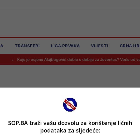
JA
TRANSFERI
LIGA PRVAKA
VIJESTI
CRNA HR
Koju je ocjenu Alajbegović dobio u debiju za Juventus? Veću od veći
SOP.BA traži vašu dozvolu za korištenje ličnih
podataka za sljedeće: