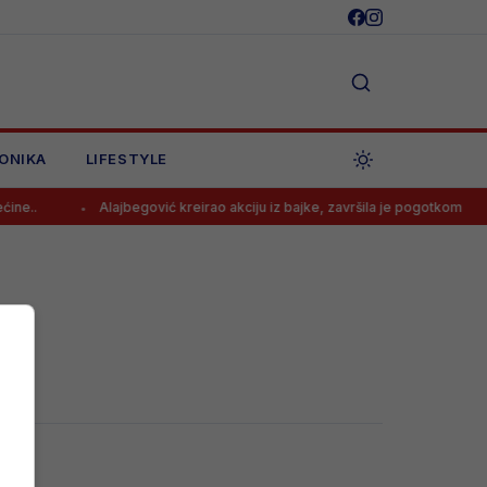
ONIKA
LIFESTYLE
ne..
Alajbegović kreirao akciju iz bajke, završila je pogotkom