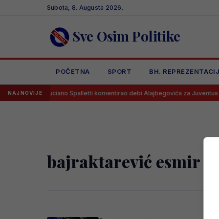
Skip
Subota, 8. Augusta 2026.
to
content
Sve Osim Politike
POČETNA
SPORT
BH. REPREZENTACI
est!
Luciano Spalletti komentirao debi Alajbegovića za Juventus
NAJNOVIJE
bajraktarević esmir