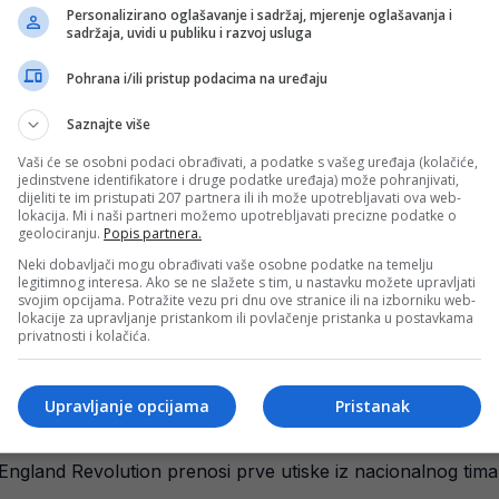
ević i višemilionska ponuda?!
Personalizirano oglašavanje i sadržaj, mjerenje oglašavanja i
sadržaja, uvidi u publiku i razvoj usluga
 sve više skreće pažnju na sebe, posebno kroz nastupe u d
Pohrana i/ili pristup podacima na uređaju
Saznajte više
Vaši će se osobni podaci obrađivati, a podatke s vašeg uređaja (kolačiće,
uševio bh. navijače
jedinstvene identifikatore i druge podatke uređaja) može pohranjivati,
dijeliti te im pristupati 207 partnera ili ih može upotrebljavati ova web-
zemske Eredivisie, gdje se danas sastaju Groningen i vodeći
lokacija. Mi i naši partneri možemo upotrebljavati precizne podatke o
geolociranju.
Popis partnera.
Neki dobavljači mogu obrađivati vaše osobne podatke na temelju
legitimnog interesa. Ako se ne slažete s tim, u nastavku možete upravljati
timac! Danas opet starter!
svojim opcijama. Potražite vezu pri dnu ove stranice ili na izborniku web-
lokacije za upravljanje pristankom ili povlačenje pristanka u postavkama
zemske Eredivisie, gdje se danas sastaju Groningen i vodeći
privatnosti i kolačića.
Upravljanje opcijama
Pristanak
eđu Zmajeve oduševio bh. naciju: “Kad sam bio mlađi sa po
 England Revolution prenosi prve utiske iz nacionalnog tima