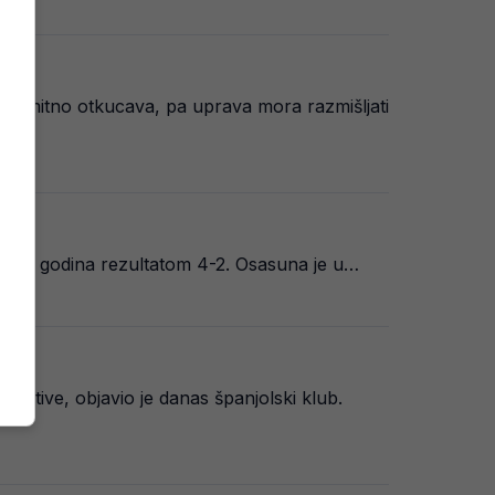
neumitno otkucava, pa uprava mora razmišljati
on 12 godina rezultatom 4-2. Osasuna je u…
 tetive, objavio je danas španjolski klub.