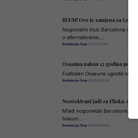
BUUM! Ovo je zamjena za Lewand
Nogometni klub Barcelona ima p
o alternativama….
Redakcija Sop
·
01/10/2024
Osasuna nakon 12 godina pobijedi
Fudbaleri Osasune ugostili su B
Redakcija Sop
·
28/09/2024
Neočekivani jadi za Flicka, osta
Mladi nogometaš Barcelone, Fermi
Nakon…
Redakcija Sop
·
05/09/2024