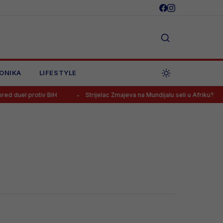
ONIKA
LIFESTYLE
duel protiv BiH
Strijelac Zmajeva na Mundijalu seli u Afriku?