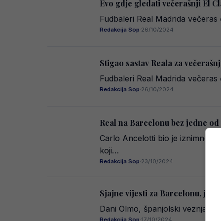
Evo gdje gledati večerašnji El C
Fudbaleri Real Madrida večeras 
Redakcija Sop
·
26/10/2024
Stigao sastav Reala za večerašnj
Fudbaleri Real Madrida večeras 
Redakcija Sop
·
26/10/2024
Real na Barcelonu bez jedne od n
Carlo Ancelotti bio je iznimno 
koji…
Redakcija Sop
·
23/10/2024
Sjajne vijesti za Barcelonu, jed
Dani Olmo, španjolski veznjak i
Redakcija Sop
·
17/10/2024