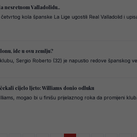
 nesretnom Valladolidu..
etvrtog kola španske La Lige ugostili Real Valladolid i upisa
onu, ide u ovu zemlju?
lubu, Sergio Roberto (32) je napustio redove španskog vel
čekali cijelo ljeto: Williams donio odluku
liams, mogao bi u finišu prijelaznog roka da promijeni klub.