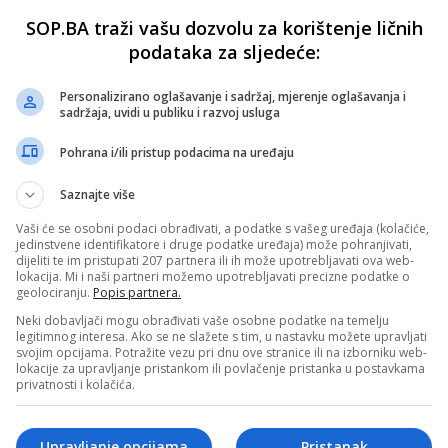
e, ovo niko nije očekivao nakon Mundijala
SOP.BA traži vašu dozvolu za korištenje ličnih
sne i Hercegovine nakon nastupa na Svjetskom prvenstvu ot
podataka za sljedeće:
Personalizirano oglašavanje i sadržaj, mjerenje oglašavanja i
sadržaja, uvidi u publiku i razvoj usluga
, ovo niko nije očekivao nakon Mundijala!
Pohrana i/ili pristup podacima na uređaju
sne i Hercegovine nakon nastupa na Svjetskom prvenstvu ot
Saznajte više
Vaši će se osobni podaci obrađivati, a podatke s vašeg uređaja (kolačiće,
jedinstvene identifikatore i druge podatke uređaja) može pohranjivati,
 je već pred višemilionskim transferom
dijeliti te im pristupati 207 partnera ili ih može upotrebljavati ova web-
lokacija. Mi i naši partneri možemo upotrebljavati precizne podatke o
ercegovine odbrojava dane do početka Svjetskog prvenstva
geolociranju.
Popis partnera.
Neki dobavljači mogu obrađivati vaše osobne podatke na temelju
legitimnog interesa. Ako se ne slažete s tim, u nastavku možete upravljati
svojim opcijama. Potražite vezu pri dnu ove stranice ili na izborniku web-
lokacije za upravljanje pristankom ili povlačenje pristanka u postavkama
privatnosti i kolačića.
h. rukometašica za naredne mečeve reprezentacije
zentacije Bosne i Hercegovine Adnan Bašić objavio je spis
Upravljanje opcijama
Pristanak