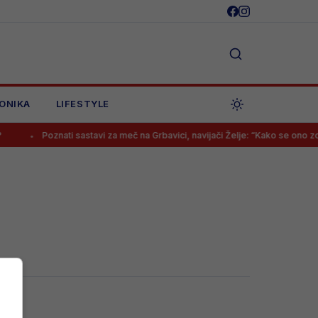
ONIKA
LIFESTYLE
Poznati sastavi za meč na Grbavici, navijači Želje: “Kako se ono zov