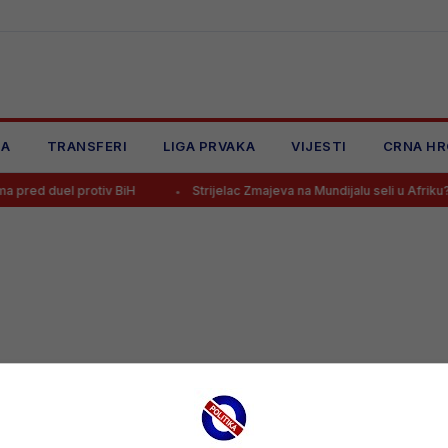
JA
TRANSFERI
LIGA PRVAKA
VIJESTI
CRNA HR
red duel protiv BiH
Strijelac Zmajeva na Mundijalu seli u Afriku?