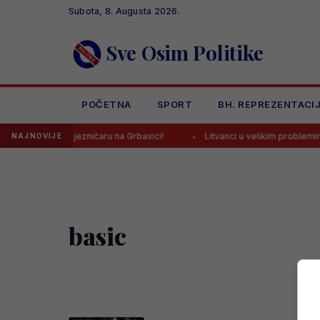
Skip
Subota, 8. Augusta 2026.
to
content
Sve Osim Politike
POČETNA
SPORT
BH. REPREZENTACI
 pobjedu Željezničaru na Grbavici!
Litvanci u velikim problemima p
NAJNOVIJE
basic