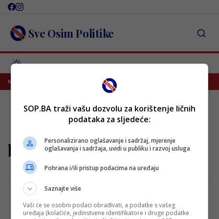
Skip
to
content
Sve Osim Politike
s
Lana Pudar predvodi BiH na Europskom prvenstvu u Parizu
NAJNOVIJE
SOP.BA traži vašu dozvolu za korištenje ličnih
podataka za sljedeće:
Personalizirano oglašavanje i sadržaj, mjerenje
bh fudbal
oglašavanja i sadržaja, uvidi u publiku i razvoj usluga
Pohrana i/ili pristup podacima na uređaju
Saznajte više
Vaši će se osobni podaci obrađivati, a podatke s vašeg
Pravilo koje odavno postoji u bh. fudbalu
uređaja (kolačiće, jedinstvene identifikatore i druge podatke