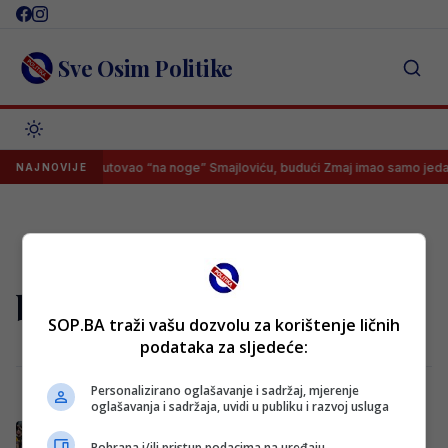
Skip
to
content
Sve Osim Politike
tor Švedske otputovao “na noge” Smajloviću, budući Zmaj imao samo jed
NAJNOVIJE
bh rukometaši
SOP.BA traži vašu dozvolu za korištenje ličnih
podataka za sljedeće:
Personalizirano oglašavanje i sadržaj, mjerenje
oglašavanja i sadržaja, uvidi u publiku i razvoj usluga
Bh. rukometaši večeras u revanšu love
Pohrana i/ili pristup podacima na uređaju