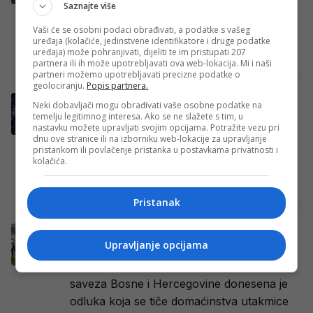
Susretima 14. kola biće nastavljena Prva
Saznajte više
liga Federacije BiH, a utakmice se igraju u
Vaši će se osobni podaci obrađivati, a podatke s vašeg
subotu i nedjelju. Derbi kola je…
uređaja (kolačiće, jedinstvene identifikatore i druge podatke
uređaja) može pohranjivati, dijeliti te im pristupati 207
Redakcija Sop
·
09/03/2026
partnera ili ih može upotrebljavati ova web-lokacija. Mi i naši
partneri možemo upotrebljavati precizne podatke o
geolociranju.
Popis partnera.
Poznati početni sastavi za meč Čelik –
Neki dobavljači mogu obrađivati vaše osobne podatke na
Sarajevo, evo gdje gledati utakmicu
temelju legitimnog interesa. Ako se ne slažete s tim, u
nastavku možete upravljati svojim opcijama. Potražite vezu pri
Čelik i Sarajevo večeras igraju utakmicu u
dnu ove stranice ili na izborniku web-lokacije za upravljanje
pristankom ili povlačenje pristanka u postavkama privatnosti i
okviru osmine finala Kupa BiH. Čelik će na
kolačića.
Bilinom polju ugostiti ekipu Sarajeva…
Redakcija Sop
·
11/02/2026
Pristanak
NS BiH već odredio cijene ulaznica za
Upravljanje opcijama
eventualno finale baraža
Na sjednici Izvršnog odbora Fudbalskog
saveza Bosne i Hercegovine donesena je
odluka koja se tiče domaćinstva utakmice