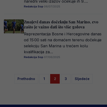
naredni veliki izazov očekuje ih 9….
Redakcija Sop
·
06/07/2025
Zmajevi danas dočekuju San Marino, evo
zašto je važno dati što više golova
Reprezentacija Bosne i Hercegovine danas
od 15:00 sati na domaćem terenu dočekuje
selekciju San Marina u trećem kolu
kvalifikacija za…
Redakcija Sop
·
07/06/2025
Posts
Prethodno
1
2
3
Sljedeće
pagination