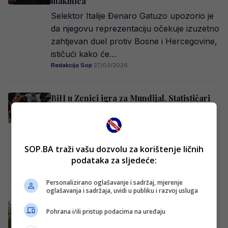
utakmica”
Selektor Italije Đenaro Gatuzo upozorio je
da njegovu reprezentaciju očekuje izuzetno
zahtjevan duel protiv Bosne i Hercegovine,
ističući kako će…
Redakcija Sop
·
27/03/2026
BiH u Zenici igra za Mundijal. Statističari
objavili koliko posto šanse ima za plasman
Nogometna reprezentacija Bosne i
Hercegovine plasirala se u finale
SOP.BA traži vašu dozvolu za korištenje ličnih
doigravanja za Svjetsko prvenstvo nakon
podataka za sljedeće:
što je u Cardiffu poslije dramatičnog…
Redakcija Sop
·
27/03/2026
Personalizirano oglašavanje i sadržaj, mjerenje
oglašavanja i sadržaja, uvidi u publiku i razvoj usluga
Konačno počinje Prva liga FBiH: Ovo su
Pohrana i/ili pristup podacima na uređaju
parovi 14. kola, derbi na Bilinom polju!