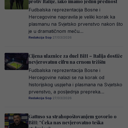
protiv Italije, iako imamo jednu prednost
Fudbalska reprezentacija Bosne i
Hercegovine napravila je veliki korak ka
plasmanu na Svjetsko prvenstvo nakon što
je u dramatičnom meču…
Redakcija Sop
·
27/03/2026
Cijena ulaznice za duel BiH – Italija dostiže
nevjerovatnu cifru na crnom tržištu
Fudbalska reprezentacija Bosne i
Hercegovine nalazi se na korak od
historijskog uspjeha i plasmana na Svjetsko
prvenstvo, a posljednja prepreka…
Redakcija Sop
·
27/03/2026
Gattuso sa strahopoštovanjem govorio o
BiH: “Čeka nas nevjerovatno teška