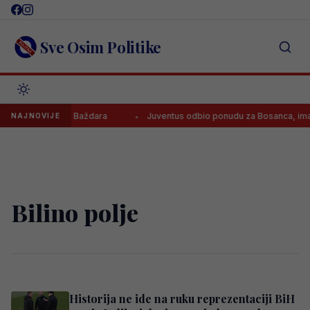
Skip
to
content
Sve Osim Politike
raditi prodajom Baždara
Juventus odbio ponudu za Bosanca, imaju 
NAJNOVIJE
Bilino polje
Historija ne ide na ruku reprezentaciji BiH