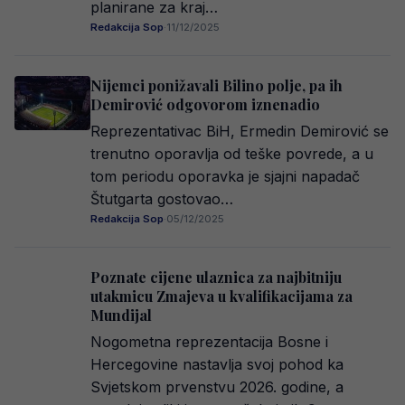
planirane za kraj…
Redakcija Sop
·
11/12/2025
Nijemci ponižavali Bilino polje, pa ih
Demirović odgovorom iznenadio
Reprezentativac BiH, Ermedin Demirović se
trenutno oporavlja od teške povrede, a u
tom periodu oporavka je sjajni napadač
Štutgarta gostovao…
Redakcija Sop
·
05/12/2025
Poznate cijene ulaznica za najbitniju
utakmicu Zmajeva u kvalifikacijama za
Mundijal
Nogometna reprezentacija Bosne i
Hercegovine nastavlja svoj pohod ka
Svjetskom prvenstvu 2026. godine, a