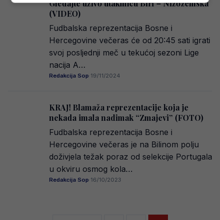
Gledajte uživo utakmicu BiH – Nizozemska
(VIDEO)
Fudbalska reprezentacija Bosne i
Hercegovine večeras će od 20:45 sati igrati
svoj posljednji meč u tekućoj sezoni Lige
nacija A…
Redakcija Sop
·
19/11/2024
KRAJ! Blamaža reprezentacije koja je
nekada imala nadimak “Zmajevi” (FOTO)
Fudbalska reprezentacija Bosne i
Hercegovine večeras je na Bilinom polju
doživjela težak poraz od selekcije Portugala
u okviru osmog kola…
Redakcija Sop
·
16/10/2023