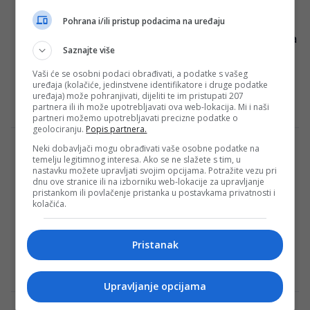
Marino: “Pa nisam izgorio po glavi da vam
ovo platim”
Pohrana i/ili pristup podacima na uređaju
Reprezentacija Bosne i Hercegovine 7. juna
Saznajte više
2025. godine nastavlja kvalifikacije za
Svjetsko prvenstvo utakmicom protiv San
Vaši će se osobni podaci obrađivati, a podatke s vašeg
uređaja (kolačiće, jedinstvene identifikatore i druge podatke
Marina na stadionu Bilino…
uređaja) može pohranjivati, dijeliti te im pristupati 207
partnera ili ih može upotrebljavati ova web-lokacija. Mi i naši
Redakcija Sop
·
17/05/2025
partneri možemo upotrebljavati precizne podatke o
geolociranju.
Popis partnera.
Neki dobavljači mogu obrađivati vaše osobne podatke na
Evo gdje gledati utakmicu Bosna i
temelju legitimnog interesa. Ako se ne slažete s tim, u
Hercegovina – Kipar
nastavku možete upravljati svojim opcijama. Potražite vezu pri
dnu ove stranice ili na izborniku web-lokacije za upravljanje
Fudbalska reprezentacija Bosne i
pristankom ili povlačenje pristanka u postavkama privatnosti i
Hercegovine večeras će odigrati meč
kolačića.
drugog kola kvalifikacija za Svjetsko
prvenstvo 2026. godine protiv selekcije
Pristanak
Kipra….
Redakcija Sop
·
24/03/2025
Upravljanje opcijama