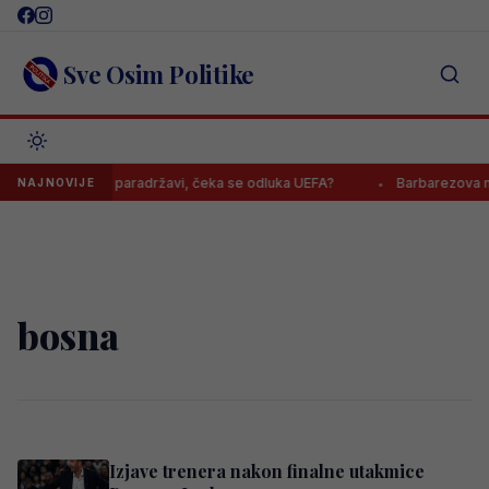
Skip
to
content
Sve Osim Politike
rali nepriznatoj paradržavi, čeka se odluka UEFA?
Barbarezova mis
NAJNOVIJE
bosna
Izjave trenera nakon finalne utakmice