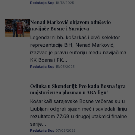
Redakcija Sop
·
18/12/2025
Nenad Marković objavom oduševio
navijače Bosne i Sarajeva
Legendarni bh. košarkaš i bivši selektor
reprezentacije BiH, Nenad Marković,
izazvao je pravu euforiju među navijačima
KK Bosna i FK…
Redakcija Sop
·
15/05/2025
Odluka u Skenderiji: Evo kada Bosna igra
majstoricu za plasman u ABA ligu!
Košarkaši sarajevske Bosne večeras su u
Ljubljani odigrali sjajan meč i savladali Iliriju
rezultatom 77:68 u drugoj utakmici finalne
serije…
Redakcija Sop
·
07/05/2025