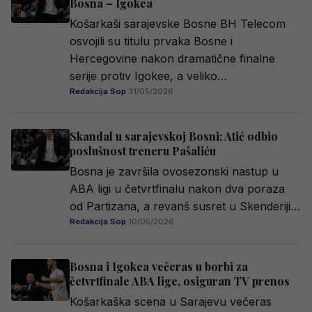
Bosna – Igokea
Košarkaši sarajevske Bosne BH Telecom
osvojili su titulu prvaka Bosne i
Hercegovine nakon dramatične finalne
serije protiv Igokee, a veliko…
Redakcija Sop
·
31/05/2026
Skandal u sarajevskoj Bosni: Atić odbio
poslušnost treneru Pašaliću
Bosna je završila ovosezonski nastup u
ABA ligi u četvrtfinalu nakon dva poraza
od Partizana, a revanš susret u Skenderiji…
Redakcija Sop
·
10/05/2026
Bosna i Igokea večeras u borbi za
četvrtfinale ABA lige, osiguran TV prenos
Košarkaška scena u Sarajevu večeras