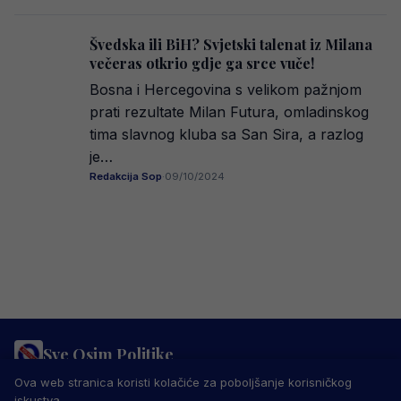
Švedska ili BiH? Svjetski talenat iz Milana
večeras otkrio gdje ga srce vuče!
Bosna i Hercegovina s velikom pažnjom
prati rezultate Milan Futura, omladinskog
tima slavnog kluba sa San Sira, a razlog
je…
Redakcija Sop
·
09/10/2024
Sve Osim Politike
PRAVILA PRIVATNOSTI
MARKETING
USLOVI KORIŠTENJA
Ova web stranica koristi kolačiće za poboljšanje korisničkog
IMPRESSUM
KONTAKT
iskustva.