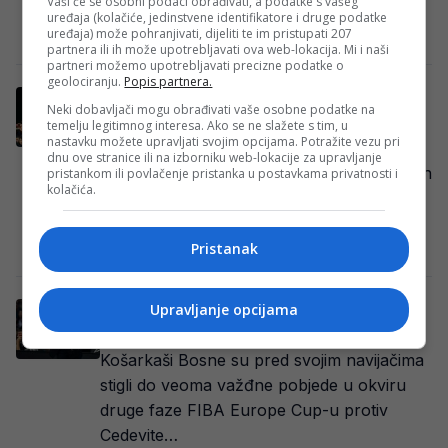
Vaši će se osobni podaci obrađivati, a podatke s vašeg
odigrana 8. marta s početkom…
uređaja (kolačiće, jedinstvene identifikatore i druge podatke
uređaja) može pohranjivati, dijeliti te im pristupati 207
Redakcija Sop
·
04/03/2026
partnera ili ih može upotrebljavati ova web-lokacija. Mi i naši
partneri možemo upotrebljavati precizne podatke o
geolociranju.
Popis partnera.
Određeni termin za prvi duel Bosne u
Neki dobavljači mogu obrađivati vaše osobne podatke na
četvrfinalu FIBA Europa Cupa
temelju legitimnog interesa. Ako se ne slažete s tim, u
nastavku možete upravljati svojim opcijama. Potražite vezu pri
Košarkaši Bosne nastavljaju ispisivati lijepu
dnu ove stranice ili na izborniku web-lokacije za upravljanje
evropsku priču ove sezone, a nakon sjajnih
pristankom ili povlačenje pristanka u postavkama privatnosti i
kolačića.
partija u drugoj fazi takmičenja izborili su
plasman…
Redakcija Sop
·
13/02/2026
Pristanak
Trener sarajevske Bosne nakon pobjede:
Upravljanje opcijama
“Nisam zadovoljan”
Košarkaši Bosne su pred svojim navijačima
stigli do veoma važđne pobjede u okviru
druge faze FIBA Europe Cup-u protiv
Cedevite…