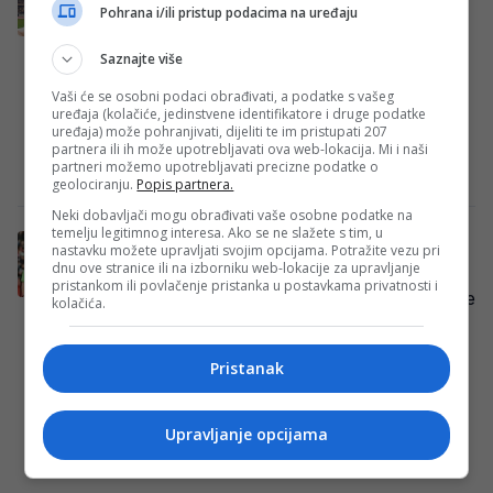
Sarajevo!
Pohrana i/ili pristup podacima na uređaju
Fudbaleri Sarajeva doputovali su u
Saznajte više
Rumuniju gdje ih sutra očekuje revanš
susret drugog pretkola UEFA
Vaši će se osobni podaci obrađivati, a podatke s vašeg
uređaja (kolačiće, jedinstvene identifikatore i druge podatke
Konferencijske lige protiv Universitate
uređaja) može pohranjivati, dijeliti te im pristupati 207
Craiove….
partnera ili ih može upotrebljavati ova web-lokacija. Mi i naši
partneri možemo upotrebljavati precizne podatke o
Redakcija Sop
·
30/07/2025
geolociranju.
Popis partnera.
Neki dobavljači mogu obrađivati vaše osobne podatke na
temelju legitimnog interesa. Ako se ne slažete s tim, u
UEFA odredila sudije za dvomeč Sarajeva
nastavku možete upravljati svojim opcijama. Potražite vezu pri
protiv Craiove
dnu ove stranice ili na izborniku web-lokacije za upravljanje
pristankom ili povlačenje pristanka u postavkama privatnosti i
Fudbalski klub Sarajevo zvanično započinje
kolačića.
svoj evropski put u sezoni 2024/25
utakmicom protiv rumunske ekipe
Pristanak
Universitatea Craiova, u okviru 2….
Redakcija Sop
·
07/07/2025
Upravljanje opcijama