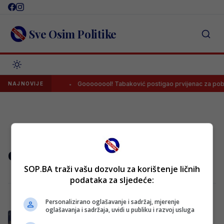
Skip
to
content
Sve Osim Politike
i Hercegovinom
Goooooool! Tabaković postigao prvijenac za pobj
NAJNOVIJE
craiova
SOP.BA traži vašu dozvolu za korištenje ličnih
podataka za sljedeće:
Personalizirano oglašavanje i sadržaj, mjerenje
oglašavanja i sadržaja, uvidi u publiku i razvoj usluga
Evo gdje gledati utakmicu Craiova –