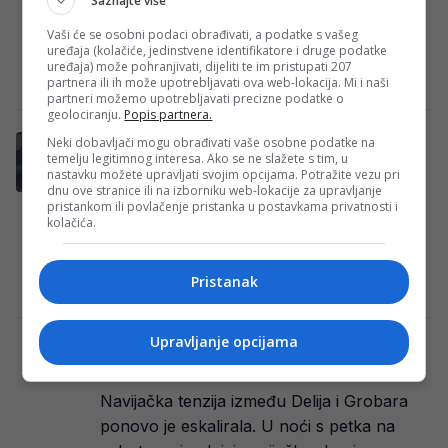
Saznajte više
Utakmica četvrtfinala Kupa Srbije između
FK Novi Pazar i FK Crvena zvezda donijela
Vaši će se osobni podaci obrađivati, a podatke s vašeg
uređaja (kolačiće, jedinstvene identifikatore i druge podatke
je mnogo uzbuđenja, ali i scena koje…
uređaja) može pohranjivati, dijeliti te im pristupati 207
Redakcija Sop
·
05/03/2026
partnera ili ih može upotrebljavati ova web-lokacija. Mi i naši
partneri možemo upotrebljavati precizne podatke o
geolociranju.
Popis partnera.
Navijači Crvene zvezde odbijaju napustiti
Neki dobavljači mogu obrađivati vaše osobne podatke na
temelju legitimnog interesa. Ako se ne slažete s tim, u
Novi Pazar, iskaču kroz razbijene prozore
nastavku možete upravljati svojim opcijama. Potražite vezu pri
autobusa
dnu ove stranice ili na izborniku web-lokacije za upravljanje
pristankom ili povlačenje pristanka u postavkama privatnosti i
Velika tenzija i ozbiljni incidenti obilježili su
kolačića.
četvrtfinalni duel Kupa Srbije između FK
Novi Pazar i FK Crvena zvezda, koji…
Pristanak
Redakcija Sop
·
05/03/2026
Upravljanje opcijama
Navijači Crvene zvezde upali na stadion
Partizana. Pogledajte što su napravili
Navijačka tenzija između Delija i Grobara
ponovo je eskalirala. U noći s petka na