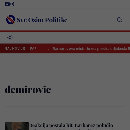
Skip
to
content
Sve Osim Politike
eka se odluka UEFA?
Barbarezova misteriozna poruka odjeknula B
NAJNOVIJE
demirovic
Reakcija postala hit: Barbarez poludio