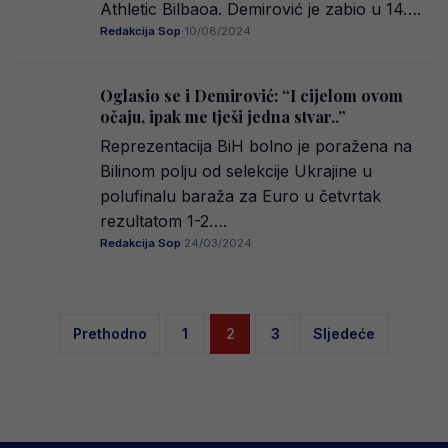
Athletic Bilbaoa. Demirović je zabio u 14….
Redakcija Sop
·
10/08/2024
Oglasio se i Demirović: “I cijelom ovom
očaju, ipak me tješi jedna stvar..”
Reprezentacija BiH bolno je poražena na
Bilinom polju od selekcije Ukrajine u
polufinalu baraža za Euro u četvrtak
rezultatom 1-2….
Redakcija Sop
·
24/03/2024
Posts
Prethodno
1
2
3
Sljedeće
pagination