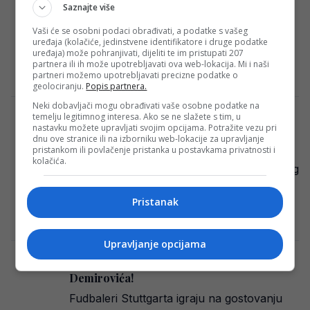
Fudbaleri Stuttgarta ugostit će Bayer
Saznajte više
Leverkusen u okviru 26. kola njemačke
Vaši će se osobni podaci obrađivati, a podatke s vašeg
Bundeslige. Ono što raduje jeste odluka
uređaja (kolačiće, jedinstvene identifikatore i druge podatke
uređaja) može pohranjivati, dijeliti te im pristupati 207
trenera domaće ekipe…
partnera ili ih može upotrebljavati ova web-lokacija. Mi i naši
partneri možemo upotrebljavati precizne podatke o
Redakcija Sop
·
16/03/2025
geolociranju.
Popis partnera.
Neki dobavljači mogu obrađivati vaše osobne podatke na
temelju legitimnog interesa. Ako se ne slažete s tim, u
Demirović pojurio postići prvi gol u Ligi
nastavku možete upravljati svojim opcijama. Potražite vezu pri
prvaka, “vile su pronosale” Juventus
dnu ove stranice ili na izborniku web-lokacije za upravljanje
(VIDEO)
pristankom ili povlačenje pristanka u postavkama privatnosti i
kolačića.
Stuttgart gostuje Juventusu u okviru trećeg
kola Lige prvaka. Još uvijek nema
Pristanak
pogodaka, a moglo ih je biti. Bh. napadač…
Redakcija Sop
·
22/10/2024
Upravljanje opcijama
Poznati sastavi: Hladan tuš za Ermedina
Demirovića!
Fudbaleri Stuttgarta igraju na gostovanju