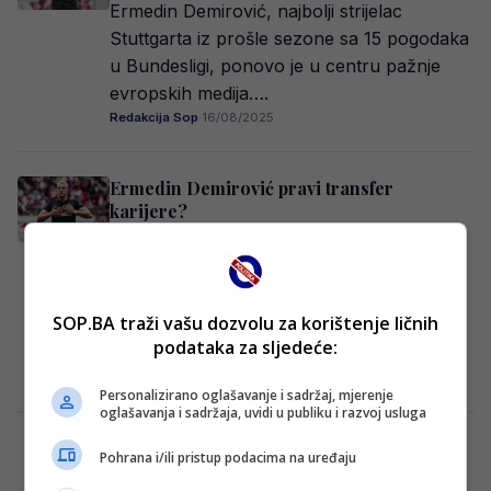
Ermedin Demirović, najbolji strijelac
Stuttgarta iz prošle sezone sa 15 pogodaka
u Bundesligi, ponovo je u centru pažnje
evropskih medija….
Redakcija Sop
·
16/08/2025
Ermedin Demirović pravi transfer
karijere?
Reprezentativac Bosne i Hercegovine,
Ermedin Demirović, ponovo se nalazi u
fokusu italijanskog velikana Juventusa,
SOP.BA traži vašu dozvolu za korištenje ličnih
prenosi TuttomercatoWeb. Napadač koji
podataka za sljedeće:
trenutno nosi…
Redakcija Sop
·
22/06/2025
Personalizirano oglašavanje i sadržaj, mjerenje
oglašavanja i sadržaja, uvidi u publiku i razvoj usluga
Iz Njemačke sjajne vijesti za Barbareza u
Pohrana i/ili pristup podacima na uređaju
vezi Demirovića!