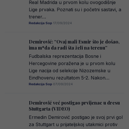
Real Madrida u prvom kolu ovogodišnje
Lige prvaka. Poznati su i početni sastavi, a
trener…
Redakcija Sop
·
17/09/2024
Demirović: “Ovaj mali Esmir što je došao,
ima m*da da radi šta želi na terenu”
Fudbalska reprezentacija Bosne i
Hercegovine poražena je u prvom kolu
Lige nacija od selekcije Nizozemske u
Eindhovenu rezultatom 5-2. Nakon…
Redakcija Sop
·
07/09/2024
Demirović već postigao prvijenac u dresu
Stuttgarta (VIDEO)
Ermedin Demirović postigao je svoj prvi gol
za Stuttgart u prijateljskoj utakmici protiv