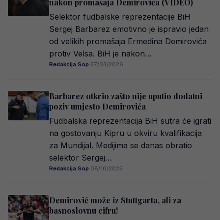
nakon promašaja Demirovića (VIDEO)
Selektor fudbalske reprezentacije BiH
Sergej Barbarez emotivno je ispravio jedan
od velikih promašaja Ermedina Demirovića
protiv Velsa. BiH je nakon…
Redakcija Sop
·
27/03/2026
Barbarez otkrio zašto nije uputio dodatni
poziv umjesto Demirovića
Fudbalska reprezentacija BiH sutra će igrati
na gostovanju Kipru u okviru kvalifikacija
za Mundijal. Medijima se danas obratio
selektor Sergej…
Redakcija Sop
·
08/10/2025
Demirović može iz Stuttgarta, ali za
basnoslovnu cifru!