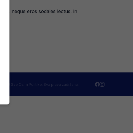
sus, neque eros sodales lectus, in
 2026 Sve Osim Politike. Sva prava zadržana.