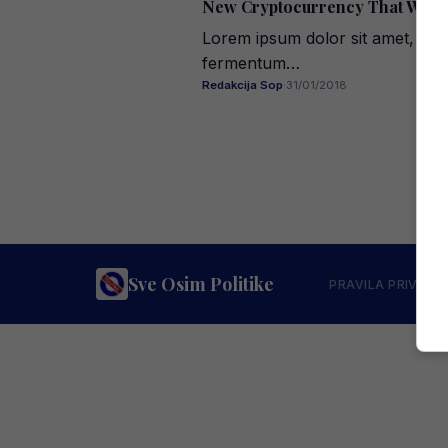
New Cryptocurrency That Will Ki
Lorem ipsum dolor sit amet, con
fermentum…
Redakcija Sop
·
31/01/2018
Sve Osim Politike
PRAVILA PRIVATN