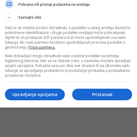
ll Of Bitcoin
Pohrana i/ili pristup podacima na uređaju
sectetur adipiscing elit. Nam laoreet, nunc et accumsan cur
Saznajte više
Vaši će se osobni podaci obrađivati, a podatke s vašeg uređaja (kolačiće,
jedinstvene identifikatore i druge podatke uređaja) može pohranjivati,
dijeliti te im pristupati 207 partnera ili ih može upotrebljavati ova web-
lokacija. Mi i naši partneri možemo upotrebljavati precizne podatke o
geolociranju.
Popis partnera.
Neki dobavljači mogu obrađivati vaše osobne podatke na temelju
legitimnog interesa. Ako se ne slažete s tim, u nastavku možete upravljati
svojim opcijama. Potražite vezu pri dnu ove stranice ili na izborniku web-
lokacije za upravljanje pristankom ili povlačenje pristanka u postavkama
privatnosti i kolačića.
OSTI
MARKETING
USLOVI KORIŠTENJA
IMPRESSUM
KONTAKT
©
Upravljanje opcijama
Pristanak