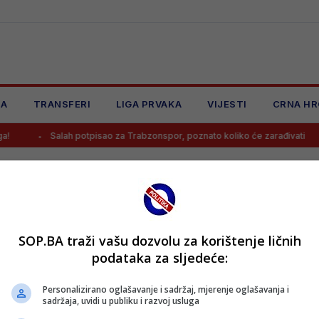
JA
TRANSFERI
LIGA PRVAKA
VIJESTI
CRNA HR
Salah potpisao za Trabzonspor, poznato koliko će zarađivati
SOP.BA traži vašu dozvolu za korištenje ličnih
podataka za sljedeće:
Personalizirano oglašavanje i sadržaj, mjerenje oglašavanja i
sadržaja, uvidi u publiku i razvoj usluga