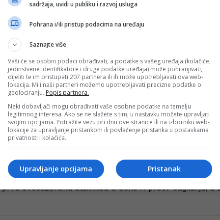
sadržaja, uvidi u publiku i razvoj usluga
Pohrana i/ili pristup podacima na uređaju
je u Italiji?
Saznajte više
e u Fiorentini mogla doći do prijevremenog kraja. Prema nav
Vaši će se osobni podaci obrađivati, a podatke s vašeg uređaja (kolačiće,
jedinstvene identifikatore i druge podatke uređaja) može pohranjivati,
dijeliti te im pristupati 207 partnera ili ih može upotrebljavati ova web-
lokacija. Mi i naši partneri možemo upotrebljavati precizne podatke o
geolociranju.
Popis partnera.
ina Džeke
Neki dobavljači mogu obrađivati vaše osobne podatke na temelju
legitimnog interesa. Ako se ne slažete s tim, u nastavku možete upravljati
ynamo Kijev u važnom duelu Konferencijske lige, a italijans
svojim opcijama. Potražite vezu pri dnu ove stranice ili na izborniku web-
lokacije za upravljanje pristankom ili povlačenje pristanka u postavkama
privatnosti i kolačića.
Upravljanje opcijama
Pristanak
eko trebao ući, pa obrazložio zašto ipak nije
ala prvu ovosezonsku utakmicu u Serie A protiv Cagliarija, 