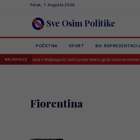
Skip
Petak, 7. Augusta 2026.
to
content
Sve Osim Politike
POČETNA
SPORT
BH. REPREZENTACI
 već odlučio hoće li Alajbegović sutra protiv Intera igrati od prve minute
NAJNOVIJE
Fiorentina