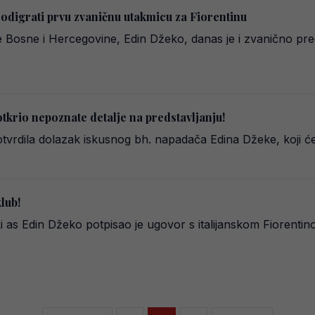
 odigrati prvu zvaničnu utakmicu za Fiorentinu
e Bosne i Hercegovine, Edin Džeko, danas je i zvanično pre
tkrio nepoznate detalje na predstavljanju!
potvrdila dolazak iskusnog bh. napadača Edina Džeke, koji 
lub!
as Edin Džeko potpisao je ugovor s italijanskom Fiorentin