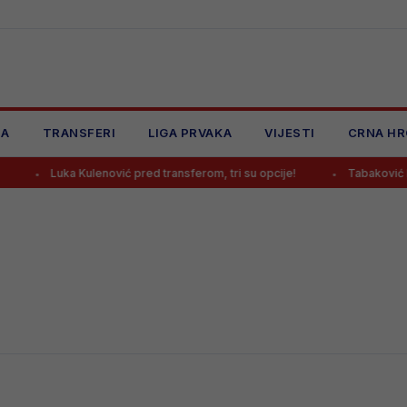
JA
TRANSFERI
LIGA PRVAKA
VIJESTI
CRNA HR
Luka Kulenović pred transferom, tri su opcije!
Tabaković kome