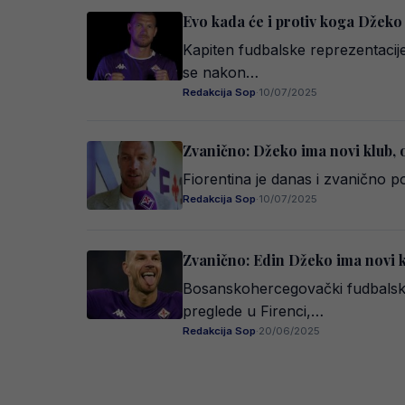
Evo kada će i protiv koga Džeko
Kapiten fudbalske reprezentacij
se nakon…
Redakcija Sop
·
10/07/2025
Zvanično: Džeko ima novi klub, o
Fiorentina je danas i zvanično 
Redakcija Sop
·
10/07/2025
Zvanično: Edin Džeko ima novi k
Bosanskohercegovački fudbalski 
preglede u Firenci,…
Redakcija Sop
·
20/06/2025