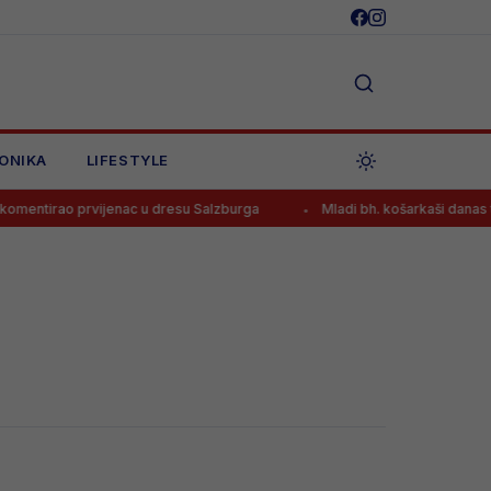
ONIKA
LIFESTYLE
ntirao prvijenac u dresu Salzburga
Mladi bh. košarkaši danas traž