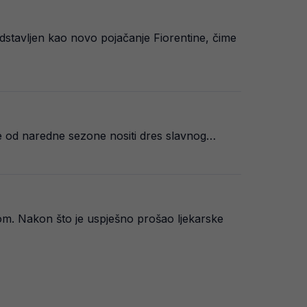
dstavljen kao novo pojačanje Fiorentine, čime
će od naredne sezone nositi dres slavnog…
om. Nakon što je uspješno prošao ljekarske