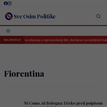
Skip
to
content
Sve Osim Politike
Alarmantna situacija u reprezentaciji BiH, Barbarez na ozbiljnim muk
NAJNOVIJE
Fiorentina
Ni Como, ni Bologna: Džeko pred potpisom