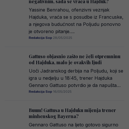
negativnim, sada se vraća u Hajduk?
Yassine Benrahou, ofenzivni veznjak
Hajduka, vraća se s posudbe iz Francuske,
a njegova budućnost na Poljudu ponovno
je otvoreno pitanje….
Redakcija Sop
·
28/05/2025
Gattuso objasnio zašto ne želi otpremninu
od Hajduka, malo je ovakvih ljudi
Uoči Jadranskog derbija na Poljudu, koji se
igra u nedjelju u 18:45, trener Hajduka
Gennaro Gattuso potvrdio je da napušta…
Redakcija Sop
·
16/05/2025
Buum! Gattusa u Hajduku mijenja trener
minhenskog Bayerna?
Gennaro Gattuso na ljeto gotovo sigurno