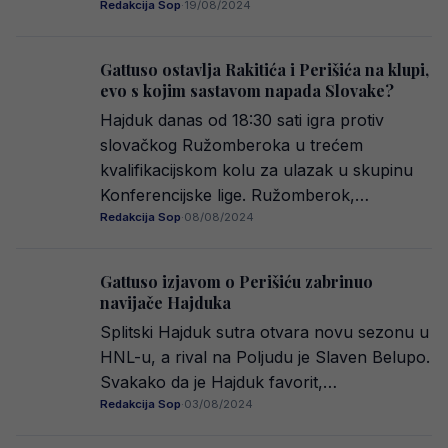
Redakcija Sop
·
19/08/2024
Gattuso ostavlja Rakitića i Perišića na klupi,
evo s kojim sastavom napada Slovake?
Hajduk danas od 18:30 sati igra protiv
slovačkog Ružomberoka u trećem
kvalifikacijskom kolu za ulazak u skupinu
Konferencijske lige. Ružomberok,…
Redakcija Sop
·
08/08/2024
Gattuso izjavom o Perišiću zabrinuo
navijače Hajduka
Splitski Hajduk sutra otvara novu sezonu u
HNL-u, a rival na Poljudu je Slaven Belupo.
Svakako da je Hajduk favorit,…
Redakcija Sop
·
03/08/2024