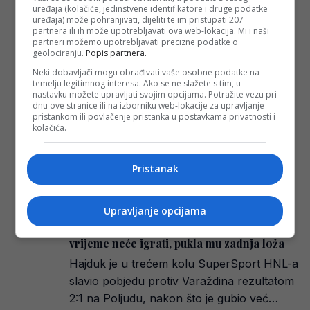
nad Lokomotivom rezultatom 2:1, čime se
uređaja (kolačiće, jedinstvene identifikatore i druge podatke
uređaja) može pohranjivati, dijeliti te im pristupati 207
barem privremeno…
partnera ili ih može upotrebljavati ova web-lokacija. Mi i naši
Redakcija Sop
·
26/10/2024
partneri možemo upotrebljavati precizne podatke o
geolociranju.
Popis partnera.
Neki dobavljači mogu obrađivati vaše osobne podatke na
temelju legitimnog interesa. Ako se ne slažete s tim, u
Gattuso pozitivno iznenadio: Nakon
nastavku možete upravljati svojim opcijama. Potražite vezu pri
pobjede u derbiju igračima i stručnom
dnu ove stranice ili na izborniku web-lokacije za upravljanje
štabu kupio skupe poklone
pristankom ili povlačenje pristanka u postavkama privatnosti i
kolačića.
Hajduk Split ostvario je važnu pobjedu
protiv Dinama u Zagrebu rezultatom 1:0, a
jedini gol postigao je Marko Livaja. Ovaj…
Pristanak
Redakcija Sop
·
14/09/2024
Upravljanje opcijama
Novi problemi za Gattusa, prvotimac duže
vrijeme neće igrati, pukla mu zadnja loža
Hajduk je u trećem kolu SuperSport HNL-a
slavio pobjedu protiv Varaždina rezultatom
2:1 na Poljudu, nakon što je gubio već…