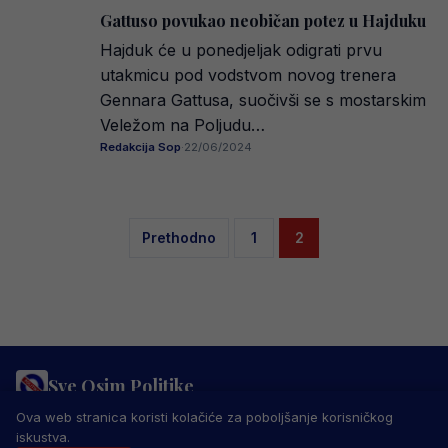
Gattuso povukao neobičan potez u Hajduku
Hajduk će u ponedjeljak odigrati prvu
utakmicu pod vodstvom novog trenera
Gennara Gattusa, suočivši se s mostarskim
Veležom na Poljudu…
Redakcija Sop
·
22/06/2024
Posts
Prethodno
1
2
pagination
Sve Osim Politike
PRAVILA PRIVATNOSTI
MARKETING
USLOVI KORIŠTENJA
Ova web stranica koristi kolačiće za poboljšanje korisničkog
IMPRESSUM
KONTAKT
iskustva.