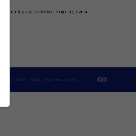
pala koju je zadobio i koju će, svi se…
 2026 Sve Osim Politike. Sva prava zadržana.