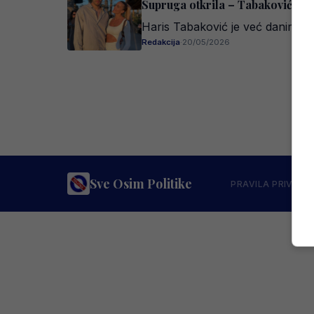
Supruga otkrila – Tabaković je 
Haris Tabaković je već danima g
Redakcija
·
20/05/2026
Sve Osim Politike
PRAVILA PRIVATN