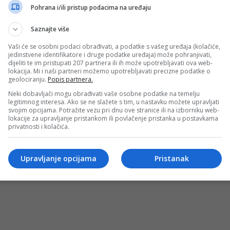
prolazio kroz pravi pakao
Pohrana i/ili pristup podacima na uređaju
lavna tema bosanskohercegovačkih medija, zbog povrede sto
Saznajte više
Vaši će se osobni podaci obrađivati, a podatke s vašeg uređaja (kolačiće,
jedinstvene identifikatore i druge podatke uređaja) može pohranjivati,
dijeliti te im pristupati 207 partnera ili ih može upotrebljavati ova web-
lokacija. Mi i naši partneri možemo upotrebljavati precizne podatke o
geolociranju.
Popis partnera.
Neki dobavljači mogu obrađivati vaše osobne podatke na temelju
legitimnog interesa. Ako se ne slažete s tim, u nastavku možete upravljati
svojim opcijama. Potražite vezu pri dnu ove stranice ili na izborniku web-
lokacije za upravljanje pristankom ili povlačenje pristanka u postavkama
privatnosti i kolačića.
OSTI
MARKETING
USLOVI KORIŠTENJA
IMPRESSUM
KONTAKT
©
Upravljanje opcijama
Pristanak