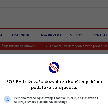
JA
TRANSFERI
LIGA PRVAKA
VIJESTI
CRNA HR
jezničaru na Grbavici!
Litvanci u velikim problemima pred duel prot
SOP.BA traži vašu dozvolu za korištenje ličnih
podataka za sljedeće:
Personalizirano oglašavanje i sadržaj, mjerenje oglašavanja i
sadržaja, uvidi u publiku i razvoj usluga