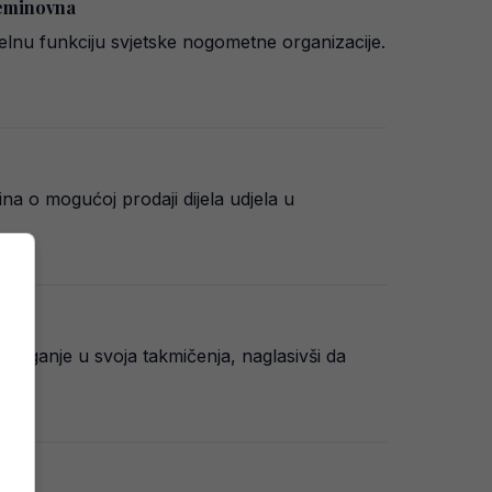
neminovna
elnu funkciju svjetske nogometne organizacije.
a o mogućoj prodaji dijela udjela u
 ulaganje u svoja takmičenja, naglasivši da