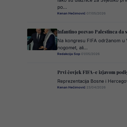
Iako su ulaznice za Svjetsko pr
po…
Kenan Hećimović
·
07/05/2026
Infantino pozvao Palestinca da s
Na kongresu FIFA održanom u Va
nogomet, ali…
Redakcija Sop
·
01/05/2026
Prvi čovjek FIFA-e izjavom podi
Reprezentacija Bosne i Hercegovi
Kenan Hećimović
·
23/04/2026