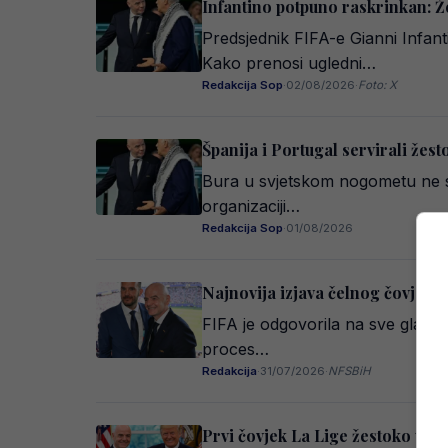
Infantino potpuno raskrinkan: Ž
Predsjednik FIFA-e Gianni Infant
Kako prenosi ugledni…
Redakcija Sop
·
02/08/2026
·
Foto: X
Španija i Portugal servirali žest
Bura u svjetskom nogometu ne st
organizaciji…
Redakcija Sop
·
01/08/2026
Najnovija izjava čelnog čovjeka
FIFA je odgovorila na sve glasnij
proces…
Redakcija
·
31/07/2026
·
NFSBiH
Prvi čovjek La Lige žestoko udar