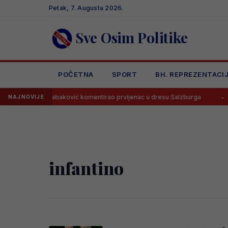
Skip
Petak, 7. Augusta 2026.
to
content
Sve Osim Politike
POČETNA
SPORT
BH. REPREZENTACI
je!
Tabaković komentirao prvijenac u dresu Salzburga
Mla
NAJNOVIJE
infantino