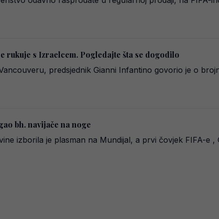
venstvo odavno rasprodate u regularnoj prodaji, na FIFA-i
e rukuje s Izraelcem. Pogledajte šta se dogodilo
ncouveru, predsjednik Gianni Infantino govorio je o broj
gao bh. navijače na noge
ne izborila je plasman na Mundijal, a prvi čovjek FIFA-e , 