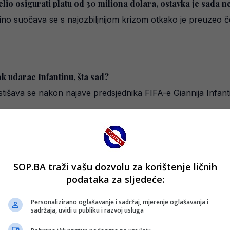
elio osigurati platu od 30 miliona dolara, ostavka je sada 
ino suočava se s najozbiljnijom krizom otkako je preuzeo č
ok udarac Infantinu, šta sad?
išava se nakon najave predsjednika FIFA-e Giannija Infantin
 FIFA-e razbjesnila nogometni svijet
SOP.BA traži vašu dozvolu za korištenje ličnih
e kritike zbog prijedloga da privatnim investitorima omogući
podataka za sljedeće:
Personalizirano oglašavanje i sadržaj, mjerenje oglašavanja i
sadržaja, uvidi u publiku i razvoj usluga
io na FIFA-u: “Infantino mora otići”