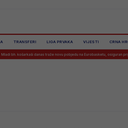
JA
TRANSFERI
LIGA PRVAKA
VIJESTI
CRNA HR
di bh. košarkaši danas traže novu pobjedu na Eurobasketu, osiguran prijeno