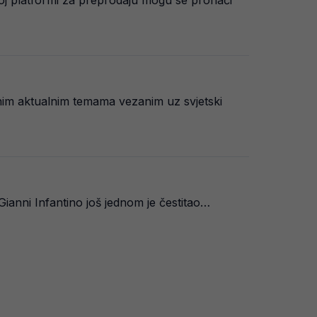
noj platformi za preprodaju mogu se pronaći
nim aktualnim temama vezanim uz svjetski
Gianni Infantino još jednom je čestitao…