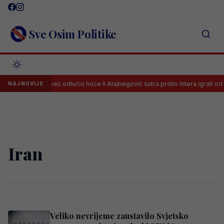
Skip
to
content
Sve Osim Politike
Spalletti već odlučio hoće li Alajbegović sutra protiv Intera igrati od 
NAJNOVIJE
Iran
Veliko nevrijeme zaustavilo Svjetsko