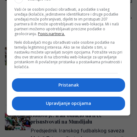
Susret Novog Zelanda i Irana u prvom kolu
grupe G Svjetskog prvenstva u Los
Vaši će se osobni podaci obrađivati, a podatke s vašeg
uređaja (kolačiće, jedinstvene identifikatore i druge podatke
Angelesu privukao je veliku pažnju javnosti,
uređaja) može pohranjivati, dijeliti te im pristupati 207
…
partnera ili ih može upotrebljavati ova web-lokacija. Mi i naši
partneri možemo upotrebljavati precizne podatke o
Redakcija
·
16/06/2026
geolociranju.
Popis partnera.
Neki dobavljači mogu obrađivati vaše osobne podatke na
temelju legitimnog interesa. Ako se ne slažete s tim, u
Iz Irana najavili dva razloga zbog kojih će
nastavku možete upravljati svojim opcijama. Potražite vezu pri
prekinuti utakmice na Svjetskom prvenstvu
dnu ove stranice ili na izborniku web-lokacije za upravljanje
pristankom ili povlačenje pristanka u postavkama privatnosti i
Nogometna reprezentacija Irana mogla bi
kolačića.
izazvati veliku pažnju na predstojećem
Svjetskom prvenstvu nakon što su iz te
Pristanak
zemlje najavili da…
Haris Kapo
·
10/06/2026
Upravljanje opcijama
Gotovo je: Iran odlučio da li će
prisustvovati na Mundijalu
Predsjednik Iranskog fudbalskog saveza