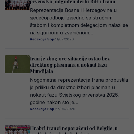
prvenstvo, odgođen derbi BiH i Irana
Reprezentacija Bosne i Hercegovine u
sjedećoj odbojci zajedno sa stručnim
štabom i kompletnom delegacijom nalazi se
na sigurnom u zvaničnom…
Redakcija Sop
·
11/07/2026
Iran je zbog ove situacije ostao bez
direktnog plasmana u nokaut fazu
Mundijala
Nogometna reprezentacija Irana propustila
je priliku da direktno izbori plasman u
nokaut fazu Svjetskog prvenstva 2026.
godine nakon što je…
Redakcija Sop
·
27/06/2026
Hrabri Iranci neporaženi od Belgije, u