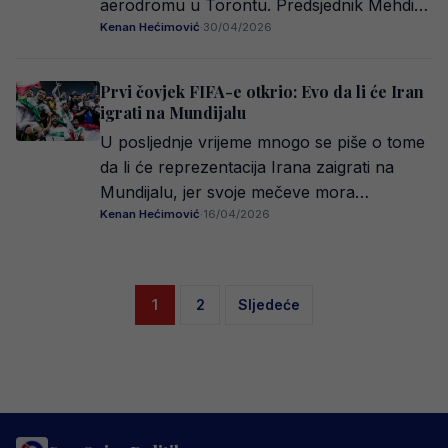
aerodromu u Torontu. Predsjednik Mehdi…
Kenan Hećimović
·
30/04/2026
Prvi čovjek FIFA-e otkrio: Evo da li će Iran
igrati na Mundijalu
U posljednje vrijeme mnogo se piše o tome
da li će reprezentacija Irana zaigrati na
Mundijalu, jer svoje mečeve mora…
Kenan Hećimović
·
16/04/2026
Posts
1
2
Sljedeće
pagination