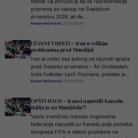
Mehdi Taj poručio je da se reprezentacija
priprema za nastup na Svjetskom
prvenstvu 2026, ali da…
Kenan Hećimović
·
06/05/2026
UŽASNE VIJESTI – Iran u velikim
problemima pred Mundijal
Iran je ostao bez jednog od ključnih igrača
pred Svjetsko prvenstvo – Ali Gholizadeh,
krilni fudbaler Lech Poznana, pokidao je…
Kenan Hećimović
·
05/05/2026
OPŠTI HAOS – Iranci napustili Kanadu,
Italija je na Munijdalu?!
Visoki zvaničnici Iranske nogometne
federacije napustili su Kanadu prije početka
Kongresa FIFA-e nakon problema na