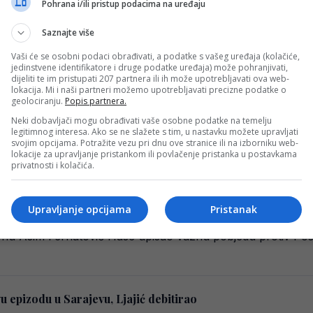
Pohrana i/ili pristup podacima na uređaju
Saznajte više
ačanje, ali neće zaigrati u Bordo dresu
Vaši će se osobni podaci obrađivati, a podatke s vašeg uređaja (kolačiće,
vaničeno novo ime u svlačionici FK Sarajevo. Bordo klub p
jedinstvene identifikatore i druge podatke uređaja) može pohranjivati,
dijeliti te im pristupati 207 partnera ili ih može upotrebljavati ova web-
lokacija. Mi i naši partneri možemo upotrebljavati precizne podatke o
geolociranju.
Popis partnera.
Neki dobavljači mogu obrađivati vaše osobne podatke na temelju
 Borac, evo gdje gledati utakmicu
legitimnog interesa. Ako se ne slažete s tim, u nastavku možete upravljati
svojim opcijama. Potražite vezu pri dnu ove stranice ili na izborniku web-
i Širokog Brijega, koja počinje danas u 13.30 sati, biće o
lokacije za upravljanje pristankom ili povlačenje pristanka u postavkama
privatnosti i kolačića.
Upravljanje opcijama
Pristanak
vu istinu o Jatti
onu Asim Ferhatović Hase upisao važnu pobjedu protiv Pos
epizodu u Sarajevu, Ljajić debitirao