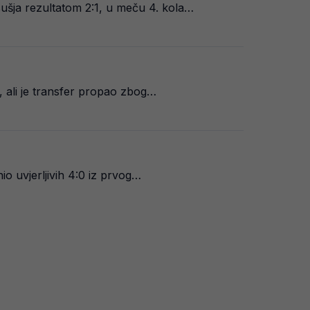
ušja rezultatom 2:1, u meču 4. kola…
a, ali je transfer propao zbog…
io uvjerljivih 4:0 iz prvog…