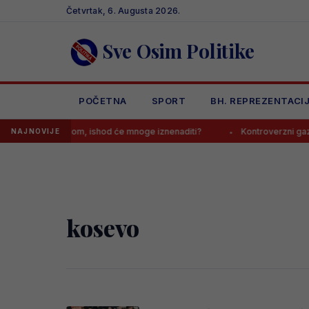
Skip
Četvrtak, 6. Augusta 2026.
to
content
Sve Osim Politike
POČETNA
SPORT
BH. REPREZENTACI
sastanak s Realom, ishod će mnoge iznenaditi?
Kontroverzni gazda 
NAJNOVIJE
kosevo