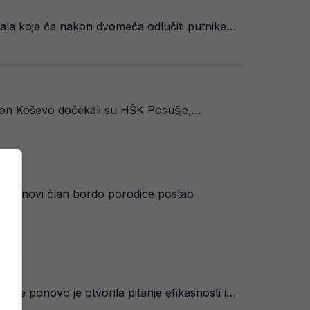
inala koje će nakon dvomeča odlučiti putnike…
dion Koševo dočekali su HŠK Posušje,…
a je novi član bordo porodice postao
ire ponovo je otvorila pitanje efikasnosti i…