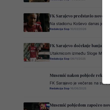
FK Sarajevo predstavio novo poj
Na stadionu Koševo danas je oz
Redakcija Sop
·
10/02/2026
FK Sarajevo dočekuje banjalučki
Utakmicom između Sloge Meridian 
Redakcija Sop
·
08/11/2025
Musemić nakon pobjede rekao pra
FK Sarajevo je večeras na stadi
Redakcija Sop
·
16/08/2025
Musemić pobjedom započeo novu 