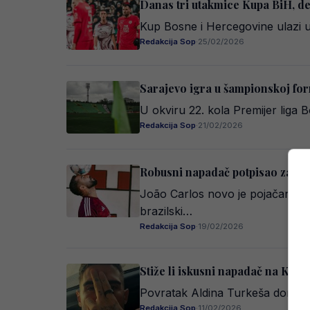
Danas tri utakmice Kupa BiH, der
Kup Bosne i Hercegovine ulazi u 
Redakcija Sop
·
25/02/2026
Sarajevo igra u šampionskoj for
U okviru 22. kola Premijer liga
Redakcija Sop
·
21/02/2026
Robusni napadač potpisao za FK
João Carlos novo je pojačanje F
brazilski…
Redakcija Sop
·
19/02/2026
Stiže li iskusni napadač na Koše
Povratak Aldina Turkeša donio je
Redakcija Sop
·
11/02/2026