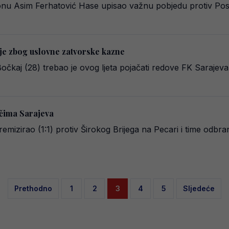
onu Asim Ferhatović Hase upisao važnu pobjedu protiv Pos
je zbog uslovne zatvorske kazne
 Bočkaj (28) trebao je ovog ljeta pojačati redove FK Sarajev
ačima Sarajeva
mizirao (1:1) protiv Širokog Brijega na Pecari i time odbran
Posts
Prethodno
1
2
3
4
5
Sljedeće
pagination