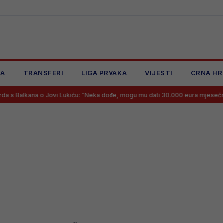
JA
TRANSFERI
LIGA PRVAKA
VIJESTI
CRNA HR
s Balkana o Jovi Lukiću: “Neka dođe, mogu mu dati 30.000 eura mjesečno, v