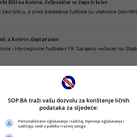
bi BiH na Koševu, Željezničar se čupa iz krize
završnicu, a pred ljubiteljima fudbala su utakmice četvrtf
mi, a Koševo zjapi prazno
 Bosne i Hercegovine fudbaleri FK Sarajevo večeras na Sta
 Sarajevo!
K Sarajevo. “Fudbalski klub Sarajevo obavještava javnost d
SOP.BA traži vašu dozvolu za korištenje ličnih
podataka za sljedeće:
vo?
Personalizirano oglašavanje i sadržaj, mjerenje oglašavanja i
sadržaja, uvidi u publiku i razvoj usluga
 dodatnu širinu u napadu Sarajeva, ali povreda Renana Olive