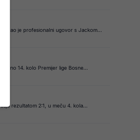
otpisao je profesionalni ugovor s Jackom…
tvoreno 14. kolo Premijer lige Bosne…
ušja rezultatom 2:1, u meču 4. kola…