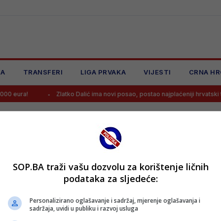
JA
TRANSFERI
LIGA PRVAKA
VIJESTI
CRNA HR
00 eura!
Zlatko Dalić ima novi posao, postao najplaćeniji hrvatski tr
SOP.BA traži vašu dozvolu za korištenje ličnih
podataka za sljedeće:
Personalizirano oglašavanje i sadržaj, mjerenje oglašavanja i
sadržaja, uvidi u publiku i razvoj usluga