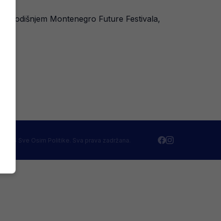
 ovogodišnjem Montenegro Future Festivala,
 2026 Sve Osim Politike. Sva prava zadržana.