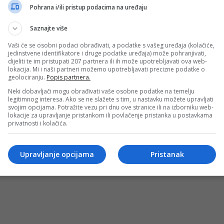
prestižnom Montenegro Future Festivalu
Pohrana i/ili pristup podacima na uređaju
ballu Mateo Lučić predstavljao je Bosnu i Hercegovinu na
Saznajte više
Vaši će se osobni podaci obrađivati, a podatke s vašeg uređaja (kolačiće,
jedinstvene identifikatore i druge podatke uređaja) može pohranjivati,
dijeliti te im pristupati 207 partnera ili ih može upotrebljavati ova web-
lokacija. Mi i naši partneri možemo upotrebljavati precizne podatke o
geolociranju.
Popis partnera.
Neki dobavljači mogu obrađivati vaše osobne podatke na temelju
legitimnog interesa. Ako se ne slažete s tim, u nastavku možete upravljati
svojim opcijama. Potražite vezu pri dnu ove stranice ili na izborniku web-
lokacije za upravljanje pristankom ili povlačenje pristanka u postavkama
privatnosti i kolačića.
OSTI
MARKETING
USLOVI KORIŠTENJA
IMPRESSUM
KONTAKT
©
Upravljanje opcijama
Pristanak