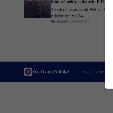
Mateo Lučić predstavio BiH na 
Trostruki viceprvak BiH u eFoot
održanom od 24….
Redakcija Sop
·
28/04/2026
Sve Osim Politike
PRAVILA PRIVATN