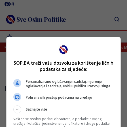
Skip
to
content
Sve Osim Politike
Zašto su najveći klub na svijetu? Real Madrid javno poslao poruku Me
NAJNOVIJE
SOP.BA traži vašu dozvolu za korištenje ličnih
podataka za sljedeće:
Personalizirano oglašavanje i sadržaj, mjerenje
mundijal 2034
oglašavanja i sadržaja, uvidi u publiku i razvoj usluga
Pohrana i/ili pristup podacima na uređaju
Saznajte više
Vaši će se osobni podaci obrađivati, a podatke s vašeg
Sprema se presedan za Mundijal! Već se
uređaja (kolačiće, jedinstvene identifikatore i druge podatke