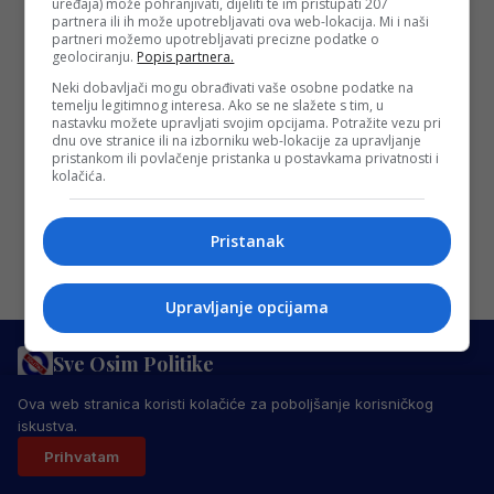
priča o bojkotu, a uvode i nova pravila
uređaja) može pohranjivati, dijeliti te im pristupati 207
partnera ili ih može upotrebljavati ova web-lokacija. Mi i naši
Svjetsko prvenstvo 2034. godine u
partneri možemo upotrebljavati precizne podatke o
geolociranju.
Popis partnera.
Saudijskoj Arabiji moglo bi postati drugo
Neki dobavljači mogu obrađivati vaše osobne podatke na
izdanje Mundijala koje će se igrati van
temelju legitimnog interesa. Ako se ne slažete s tim, u
tradicionalnog ljetnog…
nastavku možete upravljati svojim opcijama. Potražite vezu pri
dnu ove stranice ili na izborniku web-lokacije za upravljanje
Redakcija Sop
·
04/12/2024
pristankom ili povlačenje pristanka u postavkama privatnosti i
kolačića.
Pristanak
Upravljanje opcijama
Sve Osim Politike
PRAVILA PRIVATNOSTI
MARKETING
USLOVI KORIŠTENJA
Ova web stranica koristi kolačiće za poboljšanje korisničkog
IMPRESSUM
KONTAKT
iskustva.
© 2026 Sve Osim Politike. Sva prava zadržana.
Prihvatam