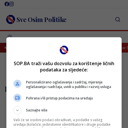
Skip
to
content
Sve Osim Politike
n!
Sreća je Emanu Košpi ponovo okrenula leđa
Selektor Š
NAJNOVIJE
SOP.BA traži vašu dozvolu za korištenje ličnih
podataka za sljedeće:
Personalizirano oglašavanje i sadržaj, mjerenje
nico paz
oglašavanja i sadržaja, uvidi u publiku i razvoj usluga
Pohrana i/ili pristup podacima na uređaju
Saznajte više
Vaši će se osobni podaci obrađivati, a podatke s vašeg
Real pronašao mladog dragulja koji će
uređaja (kolačiće, jedinstvene identifikatore i druge podatke