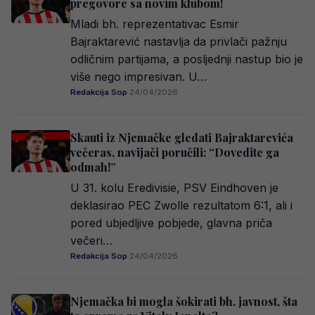
pregovore sa novim klubom!
Mladi bh. reprezentativac Esmir
Bajraktarević nastavlja da privlači pažnju
odličnim partijama, a posljednji nastup bio je
više nego impresivan. U…
Redakcija Sop
·
24/04/2026
Skauti iz Njemačke gledati Bajraktarevića
večeras, navijači poručili: “Dovedite ga
odmah!”
U 31. kolu Eredivisie, PSV Eindhoven je
deklasirao PEC Zwolle rezultatom 6:1, ali i
pored ubjedljive pobjede, glavna priča
večeri…
Redakcija Sop
·
24/04/2026
Njemačka bi mogla šokirati bh. javnost, šta