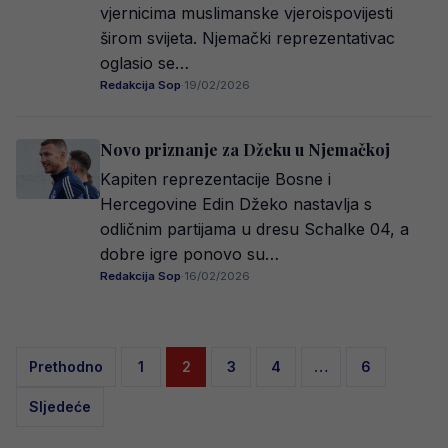
vjernicima muslimanske vjeroispovijesti
širom svijeta. Njemački reprezentativac
oglasio se…
Redakcija Sop
·
19/02/2026
Novo priznanje za Džeku u Njemačkoj
Kapiten reprezentacije Bosne i
Hercegovine Edin Džeko nastavlja s
odličnim partijama u dresu Schalke 04, a
dobre igre ponovo su…
Redakcija Sop
·
16/02/2026
Posts
Prethodno
1
2
3
4
…
6
pagination
Sljedeće