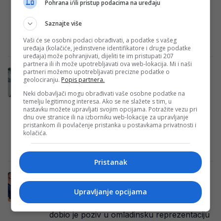
Pohrana i/ili pristup podacima na uređaju
u društvu najvrijednijih igrača koji su imali
mogućnost nastupati za Njemačku, ali su
Saznajte više
se…
Vaši će se osobni podaci obrađivati, a podatke s vašeg
Redakcija Sop
·
30/03/2026
uređaja (kolačiće, jedinstvene identifikatore i druge podatke
uređaja) može pohranjivati, dijeliti te im pristupati 207
partnera ili ih može upotrebljavati ova web-lokacija. Mi i naši
partneri možemo upotrebljavati precizne podatke o
Zmajevima stiže veliko pojačanje, odbio
geolociranju.
Popis partnera.
dvije države kako bi zaigrao za BiH
Neki dobavljači mogu obrađivati vaše osobne podatke na
Mladi golman Eintracht Frankfurt, Amil
temelju legitimnog interesa. Ako se ne slažete s tim, u
nastavku možete upravljati svojim opcijama. Potražite vezu pri
Šiljević (19), dobio je naknadni poziv u U21
dnu ove stranice ili na izborniku web-lokacije za upravljanje
reprezentaciju Bosne i Hercegovine, što je
pristankom ili povlačenje pristanka u postavkama privatnosti i
kolačića.
potvrđeno…
Redakcija Sop
·
24/03/2026
Pristanak
Mirza Ćatović i Adin Ličina dobili poziv u
reprezentaciju Njemačke
Upravljanje opcijama
Mladi fudbaler Stuttgarta Mirza Ćatović
dobio je poziv u omladinsku reprezentaciju