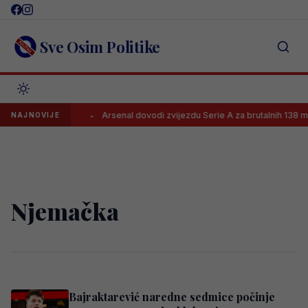
Skip
to
content
Sve Osim Politike
ne u Barcelonu
Arsenal dovodi zvijezdu Serie A za brutalnih 138 mil. 
NAJNOVIJE
Njemačka
Bajraktarević naredne sedmice počinje