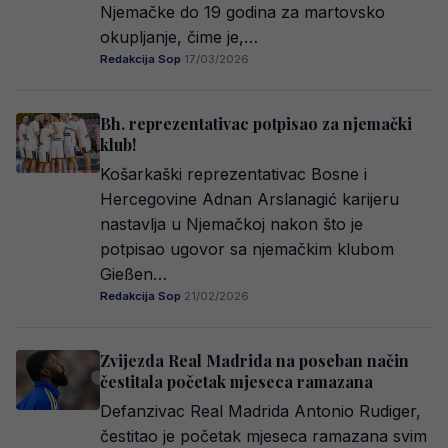
Njemačke do 19 godina za martovsko
okupljanje, čime je,…
Redakcija Sop
·
17/03/2026
Bh. reprezentativac potpisao za njemački
klub!
Košarkaški reprezentativac Bosne i
Hercegovine Adnan Arslanagić karijeru
nastavlja u Njemačkoj nakon što je
potpisao ugovor sa njemačkim klubom
Gießen…
Redakcija Sop
·
21/02/2026
Zvijezda Real Madrida na poseban način
čestitala početak mjeseca ramazana
Defanzivac Real Madrida Antonio Rudiger,
čestitao je početak mjeseca ramazana svim