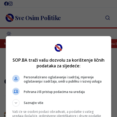
Skip
to
content
Sve Osim Politike
je za Juventus, osiguran TV prijenos
Lana Pudar predvodi BiH na E
NAJNOVIJE
SOP.BA traži vašu dozvolu za korištenje ličnih
podataka za sljedeće:
oproštajna borba
Personalizirano oglašavanje i sadržaj, mjerenje
oglašavanja i sadržaja, uvidi u publiku i razvoj usluga
Pohrana i/ili pristup podacima na uređaju
Saznajte više
Vaši će se osobni podaci obrađivati, a podatke s vašeg
Adnan Ćatić (47) najavio oproštajnu borbu:
uređaja (kolačiće, jedinstvene identifikatore i druge podatke