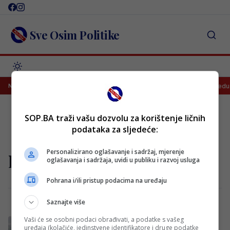
Skip
to
content
Sve Osim Politike
Dramatičan početak nove sezone! Husković u finišu donio pobjedu Že
NAJNOVIJE
SOP.BA traži vašu dozvolu za korištenje ličnih
podataka za sljedeće:
pirlo
Personalizirano oglašavanje i sadržaj, mjerenje
oglašavanja i sadržaja, uvidi u publiku i razvoj usluga
Pohrana i/ili pristup podacima na uređaju
Saznajte više
Vaši će se osobni podaci obrađivati, a podatke s vašeg
Gasi se italijanski klub za koji su igrali
uređaja (kolačiće, jedinstvene identifikatore i druge podatke