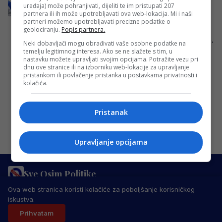
Baggio, Guardiola, Pirlo, Balotelli,
uređaja) može pohranjivati, dijeliti te im pristupati 207
bankrotirao je
partnera ili ih može upotrebljavati ova web-lokacija. Mi i naši
partneri možemo upotrebljavati precizne podatke o
Nakon više od jednog stoljeća postojanja,
geolociranju.
Popis partnera.
italijanski nogomet gubi još jedno veliko ime.
Neki dobavljači mogu obrađivati vaše osobne podatke na
temelju legitimnog interesa. Ako se ne slažete s tim, u
Brescia Calcio, klub s bogatom tradicijom
nastavku možete upravljati svojim opcijama. Potražite vezu pri
dugom…
dnu ove stranice ili na izborniku web-lokacije za upravljanje
pristankom ili povlačenje pristanka u postavkama privatnosti i
Redakcija Sop
·
08/06/2025
kolačića.
Pristanak
Upravljanje opcijama
Sve Osim Politike
PRAVILA PRIVATNOSTI
MARKETING
USLOVI KORIŠTENJA
Ova web stranica koristi kolačiće za poboljšanje korisničkog
IMPRESSUM
KONTAKT
iskustva.
© 2026 Sve Osim Politike. Sva prava zadržana.
Prihvatam