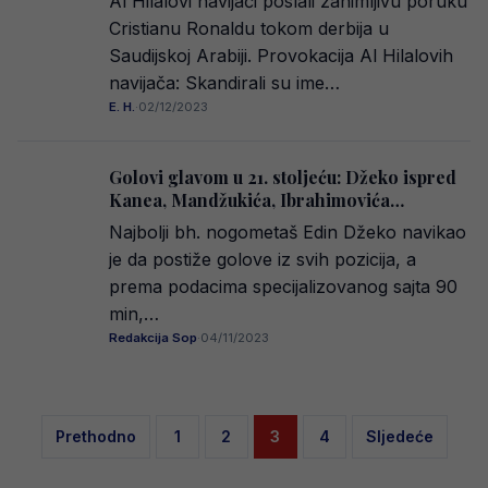
Al Hilalovi navijači poslali zanimljivu poruku
Cristianu Ronaldu tokom derbija u
Saudijskoj Arabiji. Provokacija Al Hilalovih
navijača: Skandirali su ime…
E. H.
·
02/12/2023
Golovi glavom u 21. stoljeću: Džeko ispred
Kanea, Mandžukića, Ibrahimovića…
Najbolji bh. nogometaš Edin Džeko navikao
je da postiže golove iz svih pozicija, a
prema podacima specijalizovanog sajta 90
min,…
Redakcija Sop
·
04/11/2023
Posts
Prethodno
1
2
3
4
Sljedeće
pagination