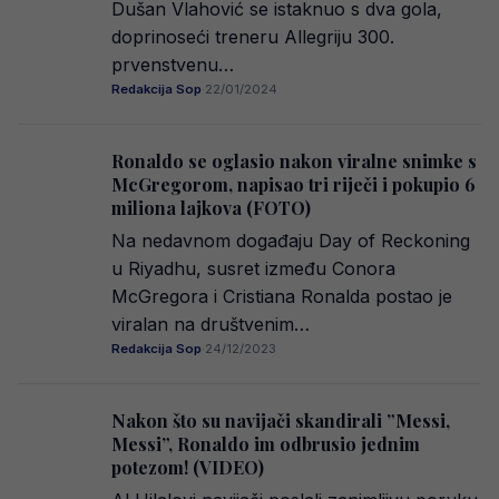
Dušan Vlahović se istaknuo s dva gola,
doprinoseći treneru Allegriju 300.
prvenstvenu…
Redakcija Sop
·
22/01/2024
Ronaldo se oglasio nakon viralne snimke s
McGregorom, napisao tri riječi i pokupio 6
miliona lajkova (FOTO)
Na nedavnom događaju Day of Reckoning
u Riyadhu, susret između Conora
McGregora i Cristiana Ronalda postao je
viralan na društvenim…
Redakcija Sop
·
24/12/2023
Nakon što su navijači skandirali ”Messi,
Messi”, Ronaldo im odbrusio jednim
potezom! (VIDEO)