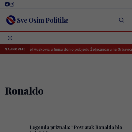
Skip
to
content
Sve Osim Politike
k nove sezone! Husković u finišu donio pobjedu Željezničaru na Grbavici!
NAJNOVIJE
Ronaldo
Legenda priznala: “Povratak Ronalda bio