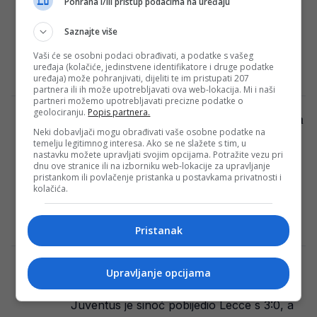
Pohrana i/ili pristup podacima na uređaju
Fudbaleri Al Nassra doživjeli su poraz u
polufinalu Superkupa od Al Hilala
Saznajte više
rezultatom 2:1. U tom meču, Cristiano
Vaši će se osobni podaci obrađivati, a podatke s vašeg
Ronaldo, najveća…
uređaja (kolačiće, jedinstvene identifikatore i druge podatke
E. H.
·
09/04/2024
uređaja) može pohranjivati, dijeliti te im pristupati 207
partnera ili ih može upotrebljavati ova web-lokacija. Mi i naši
partneri možemo upotrebljavati precizne podatke o
geolociranju.
Popis partnera.
Ronaldo upravo oduševio muslimane širom
Neki dobavljači mogu obrađivati vaše osobne podatke na
svijeta: “Spremni, Insha‘Allah”
temelju legitimnog interesa. Ako se ne slažete s tim, u
Cristiano Ronaldo je ponovo privukao
nastavku možete upravljati svojim opcijama. Potražite vezu pri
dnu ove stranice ili na izborniku web-lokacije za upravljanje
veliku pažnju svjetske javnosti svojom
pristankom ili povlačenje pristanka u postavkama privatnosti i
kolačića.
posljednjom objavom na društvenim
mrežama. Fotografija koju je podijelio bila…
Redakcija Sop
·
10/03/2024
Pristanak
Vlahovića upoređuju s Ronaldom:
Upravljanje opcijama
Odgovorio je s dvije riječi
Juventus je sinoć pobijedio Lecce s 3:0, a