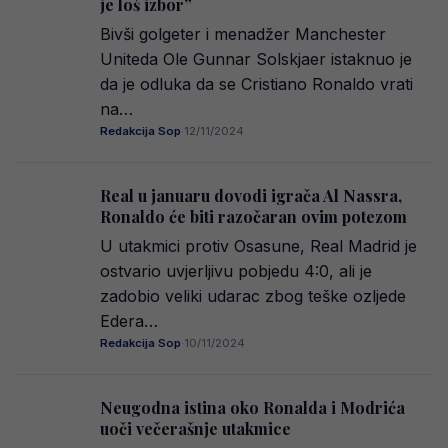
je loš izbor”
Bivši golgeter i menadžer Manchester
Uniteda Ole Gunnar Solskjaer istaknuo je
da je odluka da se Cristiano Ronaldo vrati
na…
Redakcija Sop
·
12/11/2024
Real u januaru dovodi igrača Al Nassra,
Ronaldo će biti razočaran ovim potezom
U utakmici protiv Osasune, Real Madrid je
ostvario uvjerljivu pobjedu 4:0, ali je
zadobio veliki udarac zbog teške ozljede
Edera…
Redakcija Sop
·
10/11/2024
Neugodna istina oko Ronalda i Modrića
uoči večerašnje utakmice