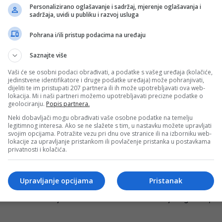
 sa Koševa: Da li je bio penal?
Personalizirano oglašavanje i sadržaj, mjerenje oglašavanja i
sadržaja, uvidi u publiku i razvoj usluga
 Bosne i Hercegovine između FK Sarajevo i FK Rudar Prijed
Pohrana i/ili pristup podacima na uređaju
Saznajte više
ar Rudar, evo statusa novih pojačanja
Vaši će se osobni podaci obrađivati, a podatke s vašeg uređaja (kolačiće,
i FK Rudar Prijedor večeras se spušta zavjesa na 21. kol
jedinstvene identifikatore i druge podatke uređaja) može pohranjivati,
dijeliti te im pristupati 207 partnera ili ih može upotrebljavati ova web-
lokacija. Mi i naši partneri možemo upotrebljavati precizne podatke o
geolociranju.
Popis partnera.
Neki dobavljači mogu obrađivati vaše osobne podatke na temelju
kon čak četiri mjeseca
legitimnog interesa. Ako se ne slažete s tim, u nastavku možete upravljati
svojim opcijama. Potražite vezu pri dnu ove stranice ili na izborniku web-
 i FK Rudar Prijedor večeras od 18 sati na stadionu Stadi
lokacije za upravljanje pristankom ili povlačenje pristanka u postavkama
privatnosti i kolačića.
Upravljanje opcijama
Pristanak
poštovanje prema FK Sarajevo, evo šta je rekao
red duel sa Sarajevom. U okviru 6. kola Premijer lige BiH, f