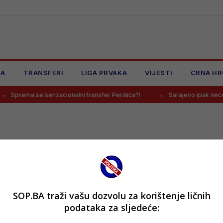
JA
TRANSFERI
LIGA PRVAKA
VIJESTI
CRNA HR
Sprema se senzacionalni transfer Perišića?!
Sarajevo ipak neće i
SOP.BA traži vašu dozvolu za korištenje ličnih
podataka za sljedeće: