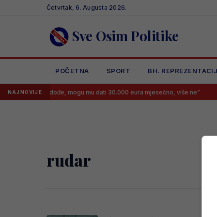
Skip
Četvrtak, 6. Augusta 2026.
to
content
Sve Osim Politike
POČETNA
SPORT
BH. REPREZENTACI
i Lukiću: “Neka dođe, mogu mu dati 30.000 eura mjesečno, više ne”
NAJNOVIJE
rudar