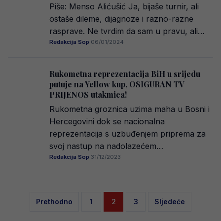
Piše: Menso Alićušić Ja, bijaše turnir, ali
ostaše dileme, dijagnoze i razno-razne
rasprave. Ne tvrdim da sam u pravu, ali…
Redakcija Sop
·
06/01/2024
Rukometna reprezentacija BiH u srijedu
putuje na Yellow kup, OSIGURAN TV
PRIJENOS utakmica!
Rukometna groznica uzima maha u Bosni i
Hercegovini dok se nacionalna
reprezentacija s uzbuđenjem priprema za
svoj nastup na nadolazećem…
Redakcija Sop
·
31/12/2023
Posts
Prethodno
1
2
3
Sljedeće
pagination