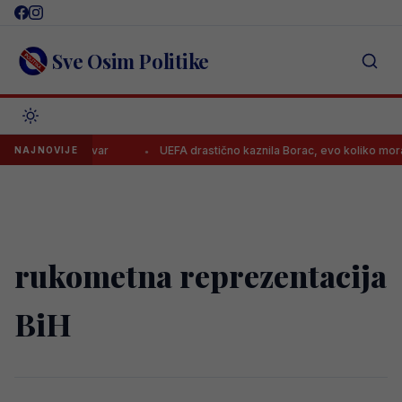
Skip
to
content
Sve Osim Politike
ima na jednu stvar
UEFA drastično kaznila Borac, evo koliko moraju 
NAJNOVIJE
rukometna reprezentacija
BiH