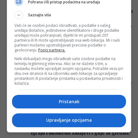
u ekipi, pričao i o ostavci
Pohrana i/ili pristup podacima na uređaju
Bosna i Hercegovina okončala je nastup na
Saznajte više
Evropskom prvenstvu i trećim porazom.
Vaši će se osobni podaci obrađivati, a podatke s vašeg
Selekcija Gruzije savladala je Zmajeve 22:19
uređaja (kolačiće, jedinstvene identifikatore i druge podatke
u uzbudljivom…
uređaja) može pohranjivati, dijeliti te im pristupati 207
partnera ili ih može upotrebljavati ova web-lokacija. Mi i naši
Redakcija Sop
·
15/01/2024
partneri možemo upotrebljavati precizne podatke o
geolociranju.
Popis partnera.
Neki dobavljači mogu obrađivati vaše osobne podatke na
Bh. rukometaši doživjeli težak poraz od
temelju legitimnog interesa. Ako se ne slažete s tim, u
Nizozemske..
nastavku možete upravljati svojim opcijama. Potražite vezu pri
dnu ove stranice ili na izborniku web-lokacije za upravljanje
Rukometna reprezentacija Bosne i
pristankom ili povlačenje pristanka u postavkama privatnosti i
kolačića.
Hercegovine danas je u Mannheimu u SAP
areni odigrala drugo kolo grupne faze
Evropskog rukometnog prvenstva…
Pristanak
Redakcija Sop
·
13/01/2024
Upravljanje opcijama
Počinje Evropsko prvenstvo – evo kada
igraju rukometni Zmajevi i gdje ih gledati!