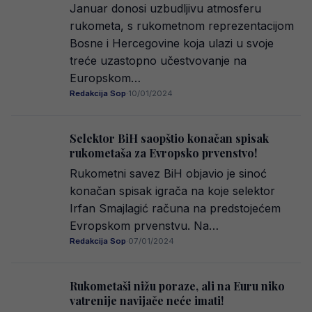
Januar donosi uzbudljivu atmosferu
rukometa, s rukometnom reprezentacijom
Bosne i Hercegovine koja ulazi u svoje
treće uzastopno učestvovanje na
Europskom…
Redakcija Sop
·
10/01/2024
Selektor BiH saopštio konačan spisak
rukometaša za Evropsko prvenstvo!
Rukometni savez BiH objavio je sinoć
konačan spisak igrača na koje selektor
Irfan Smajlagić računa na predstojećem
Evropskom prvenstvu. Na…
Redakcija Sop
·
07/01/2024
Rukometaši nižu poraze, ali na Euru niko
vatrenije navijače neće imati!