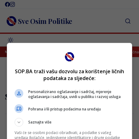
Skip
to
content
Sve Osim Politike
asan znak da će Dedić u engleski Premiership?!
Donesena konačna o
NAJNOVIJE
SOP.BA traži vašu dozvolu za korištenje ličnih
podataka za sljedeće:
sahiti
Personalizirano oglašavanje i sadržaj, mjerenje
oglašavanja i sadržaja, uvidi u publiku i razvoj usluga
Pohrana i/ili pristup podacima na uređaju
Saznajte više
Vaši će se osobni podaci obrađivati, a podatke s vašeg
Velika vijest s Poljuda: Hajduk već našao
uređaja (kolačiće, jedinstvene identifikatore i druge podatke