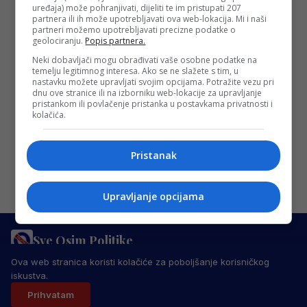
zamjenu za Sahitija, stiže treći najskuplji
uređaja) može pohranjivati, dijeliti te im pristupati 207
igrač u povijesti kluba
partnera ili ih može upotrebljavati ova web-lokacija. Mi i naši
partneri možemo upotrebljavati precizne podatke o
Emir Sahiti je potpisao ugovor u
geolociranju.
Popis partnera.
Hamburgu, a Hajduk je već pronašao
Neki dobavljači mogu obrađivati vaše osobne podatke na
temelju legitimnog interesa. Ako se ne slažete s tim, u
njegovu zamjenu. Stipe Biuk, bivši igrač
nastavku možete upravljati svojim opcijama. Potražite vezu pri
Hajduka, dolazi…
dnu ove stranice ili na izborniku web-lokacije za upravljanje
pristankom ili povlačenje pristanka u postavkama privatnosti i
Redakcija Sop
·
29/08/2024
kolačića.
Pristanak
Upravljanje opcijama
Sve Osim Politike
PRAVILA PRIVATNOSTI
MARKETING
USLOVI KORIŠTENJA
Ova web stranica koristi kolačiće za poboljšanje korisničkog
IMPRESSUM
KONTAKT
iskustva.
© 2026 Sve Osim Politike. Sva prava zadržana.
Prihvatam