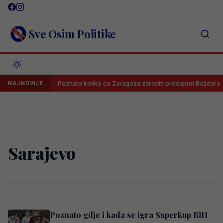
Skip
to
content
Sve Osim Politike
rađivati
Poznato koliko će Zaragoza zaraditi prodajom Baždara
NAJNOVIJE
Sarajevo
Poznato gdje i kada se igra Superkup BiH