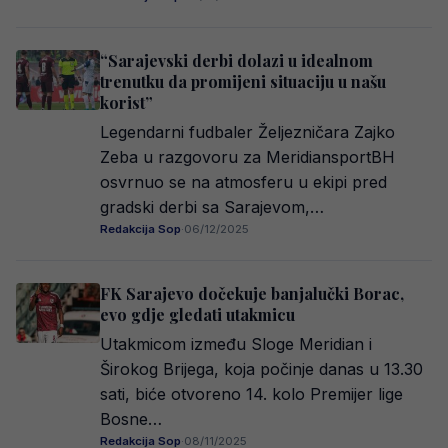
“Sarajevski derbi dolazi u idealnom
trenutku da promijeni situaciju u našu
korist”
Legendarni fudbaler Željezničara Zajko
Zeba u razgovoru za MeridiansportBH
osvrnuo se na atmosferu u ekipi pred
gradski derbi sa Sarajevom,…
Redakcija Sop
·
06/12/2025
FK Sarajevo dočekuje banjalučki Borac,
evo gdje gledati utakmicu
Utakmicom između Sloge Meridian i
Širokog Brijega, koja počinje danas u 13.30
sati, biće otvoreno 14. kolo Premijer lige
Bosne…
Redakcija Sop
·
08/11/2025