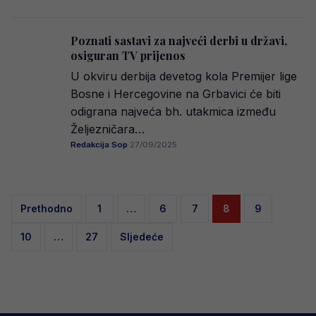
Poznati sastavi za najveći derbi u državi,
osiguran TV prijenos
U okviru derbija devetog kola Premijer lige
Bosne i Hercegovine na Grbavici će biti
odigrana najveća bh. utakmica između
Željezničara…
Redakcija Sop
·
27/09/2025
Posts
Prethodno
1
…
6
7
8
9
pagination
10
…
27
Sljedeće