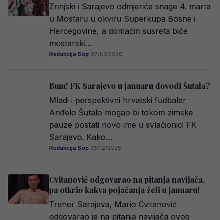
Zrinjski i Sarajevo odmjeriće snage 4. marta
u Mostaru u okviru Superkupa Bosne i
Hercegovine, a domaćin susreta biće
mostarski…
Redakcija Sop
·
07/01/2026
Bum! FK Sarajevo u januaru dovodi Šutala?
Mladi i perspektivni hrvatski fudbaler
Anđelo Šutalo mogao bi tokom zimske
pauze postati novo ime u svlačionici FK
Sarajevo. Kako…
Redakcija Sop
·
25/12/2025
Cvitanović odgovarao na pitanja navijača,
pa otkrio kakva pojačanja želi u januaru!
Trener Sarajeva, Mario Cvitanović
odgovarao je na pitanja navijača ovog