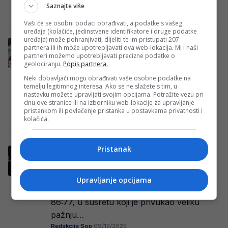
Saznajte više
Redakcija Sop
·
14/12/2025
Vaši će se osobni podaci obrađivati, a podatke s vašeg
uređaja (kolačiće, jedinstvene identifikatore i druge podatke
uređaja) može pohranjivati, dijeliti te im pristupati 207
Određen novi termin Superkupa BiH:
partnera ili ih može upotrebljavati ova web-lokacija. Mi i naši
Zrinjski i Sarajevo igraju za trofej
partneri možemo upotrebljavati precizne podatke o
geolociranju.
Popis partnera.
Izvršni odbor Nogometnog saveza BiH
Neki dobavljači mogu obrađivati vaše osobne podatke na
donio je zvaničnu odluku o pomjeranju
temelju legitimnog interesa. Ako se ne slažete s tim, u
termina odigravanja Superkupa BiH, u
nastavku možete upravljati svojim opcijama. Potražite vezu pri
dnu ove stranice ili na izborniku web-lokacije za upravljanje
kojem će se za…
pristankom ili povlačenje pristanka u postavkama privatnosti i
kolačića.
Redakcija Sop
·
10/12/2025
Pristanak
Trener Zvezde nakon aplauza u Zetri dao
izjavu koja odzvanja regionom
Košarkaši Crvene zvezde slavili su večeras
Upravljanje opcijama
u sarajevskoj Zetri protiv Bosne rezultatom
86:77, u susretu koji je privukao veliku
pažnju…
Redakcija Sop
·
09/12/2025