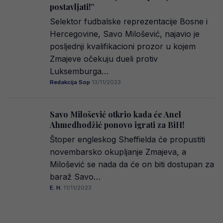
postavljati!”
Selektor fudbalske reprezentacije Bosne i
Hercegovine, Savo Milošević, najavio je
posljednji kvalifikacioni prozor u kojem
Zmajeve očekuju dueli protiv
Luksemburga…
Redakcija Sop
·
13/11/2023
Savo Milošević otkrio kada će Anel
Ahmedhodžić ponovo igrati za BiH!
Štoper engleskog Sheffielda će propustiti
novembarsko okupljanje Zmajeva, a
Milošević se nada da će on biti dostupan za
baraž Savo…
E. H.
·
11/11/2023