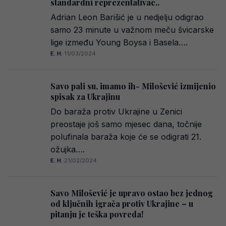
standardni reprezentativac..
Adrian Leon Barišić je u nedjelju odigrao
samo 23 minute u važnom meču švicarske
lige između Young Boysa i Basela….
E. H.
·
11/03/2024
Savo pali su, imamo ih- Milošević izmijenio
spisak za Ukrajinu
Do baraža protiv Ukrajine u Zenici
preostaje još samo mjesec dana, točnije
polufinala baraža koje će se odigrati 21.
ožujka….
E. H.
·
21/02/2024
Savo Milošević je upravo ostao bez jednog
od ključnih igrača protiv Ukrajine – u
pitanju je teška povreda!