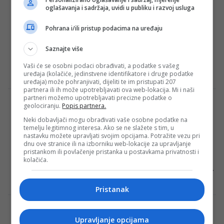
oglašavanja i sadržaja, uvidi u publiku i razvoj usluga
svom stilu odgovorio!
Fudbalska reprezentacija Bosne i
Pohrana i/ili pristup podacima na uređaju
Hercegovine je u najvećoj krizi od njenog
Saznajte više
postojanja. Večeras u Plenumu na
Federalnoj TV govore Savo…
Vaši će se osobni podaci obrađivati, a podatke s vašeg
uređaja (kolačiće, jedinstvene identifikatore i druge podatke
Redakcija Sop
·
27/11/2023
uređaja) može pohranjivati, dijeliti te im pristupati 207
partnera ili ih može upotrebljavati ova web-lokacija. Mi i naši
partneri možemo upotrebljavati precizne podatke o
Novinari pitali Miloševića o skandiranju
geolociranju.
Popis partnera.
“Savo odlazi!”, evo šta je odgovorio
Neki dobavljači mogu obrađivati vaše osobne podatke na
temelju legitimnog interesa. Ako se ne slažete s tim, u
Selektor fudbalske reprezentacije Bosne i
nastavku možete upravljati svojim opcijama. Potražite vezu pri
Hercegovine Savo Milošević na press-
dnu ove stranice ili na izborniku web-lokacije za upravljanje
pristankom ili povlačenje pristanka u postavkama privatnosti i
konferenciji je komentarisao utakmicu
kolačića.
protiv Slovačke. – Stekao sam jasnu sliku…
Redakcija Sop
·
19/11/2023
Pristanak
Zmajevi trenirali, prisutan bio i nasmijani
Upravljanje opcijama
Vico Zeljković (FOTO)