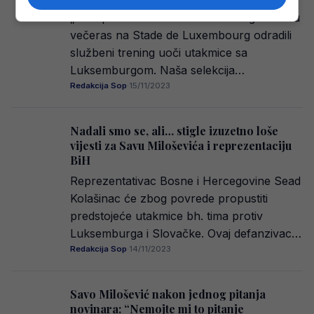
„A“ reprezentativci Bosne i Hercegovine su
večeras na Stade de Luxembourg odradili
službeni trening uoči utakmice sa
Luksemburgom. Naša selekcija…
Redakcija Sop
·
15/11/2023
Nadali smo se, ali… stigle izuzetno loše
vijesti za Savu Miloševića i reprezentaciju
BiH
Reprezentativac Bosne i Hercegovine Sead
Kolašinac će zbog povrede propustiti
predstojeće utakmice bh. tima protiv
Luksemburga i Slovačke. Ovaj defanzivac…
Redakcija Sop
·
14/11/2023
Savo Milošević nakon jednog pitanja
novinara: “Nemojte mi to pitanje