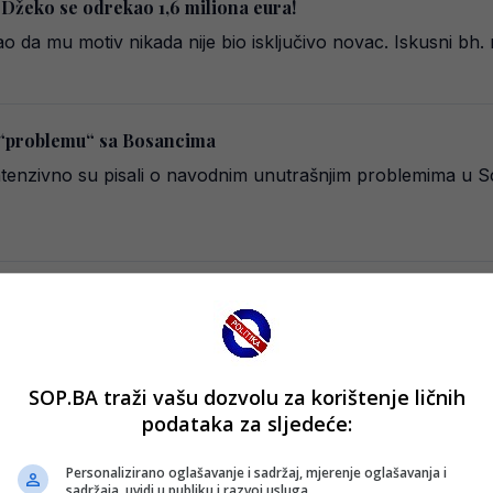
 Džeko se odrekao 1,6 miliona eura!
o da mu motiv nikada nije bio isključivo novac. Iskusni bh
 “problemu“ sa Bosancima
intenzivno su pisali o navodnim unutrašnjim problemima u 
a Mirona Muslića
 Schalkea, posljednjih dana suočava se s pojačanim pritisk
SOP.BA traži vašu dozvolu za korištenje ličnih
podataka za sljedeće:
reza: Povrijedio se Nikola Katić
Personalizirano oglašavanje i sadržaj, mjerenje oglašavanja i
e mogao ostati bez jednog od najvažnijih igrača u odbrani
sadržaja, uvidi u publiku i razvoj usluga