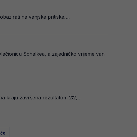
bazirati na vanjske pritiske….
vlačionicu Schalkea, a zajedničko vrijeme van
 na kraju završena rezultatom 2:2,…
eće