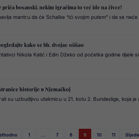
e priča bosanski, nekim igračima to već ide na živce!
lja mantru da će Schalke “ići svojim putem” i da se neće o
pogledajte kako se bh. dvojac ošišao
tivci Nikola Katić i Edin Džeko od početka godine dijele s
stranice historije u Njemačkoj
li su uzbudljivu utakmicu u 21. kolu 2. Bundeslige, koja je
sts
ethodno
1
…
7
8
9
10
11
Sljed