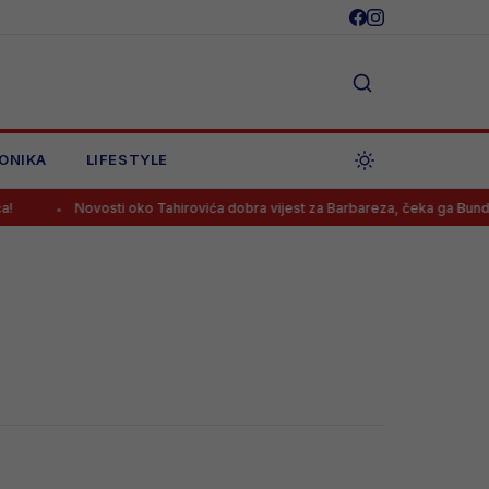
ONIKA
LIFESTYLE
Novosti oko Tahirovića dobra vijest za Barbareza, čeka ga Bundeslig