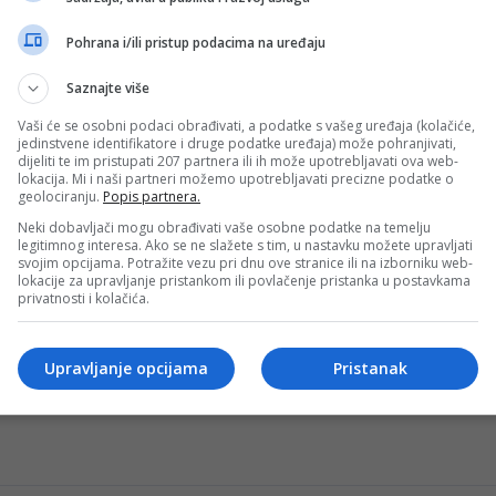
Pohrana i/ili pristup podacima na uređaju
Saznajte više
e već isplatio Schalkeu
Vaši će se osobni podaci obrađivati, a podatke s vašeg uređaja (kolačiće,
izazvao je veliku pažnju fudbalske javnosti, a već na sam
jedinstvene identifikatore i druge podatke uređaja) može pohranjivati,
dijeliti te im pristupati 207 partnera ili ih može upotrebljavati ova web-
lokacija. Mi i naši partneri možemo upotrebljavati precizne podatke o
geolociranju.
Popis partnera.
!
Neki dobavljači mogu obrađivati vaše osobne podatke na temelju
legitimnog interesa. Ako se ne slažete s tim, u nastavku možete upravljati
ge propustio veliku priliku da zadrži lidersku poziciju. Tim 
svojim opcijama. Potražite vezu pri dnu ove stranice ili na izborniku web-
lokacije za upravljanje pristankom ili povlačenje pristanka u postavkama
privatnosti i kolačića.
m ponizio novinare Bilda koji su prozivali Bosance
Upravljanje opcijama
Pristanak
no narušenoj atmosferi u svlačionici Schalkea brzo je iza