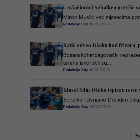
U svlačionici Schalkea previše s
Miron Muslić već mjesecima ponav
Redakcija Sop
·
10/02/2026
Katić odveo Džeku kod frizera, 
Bosanskohercegovački reprezenta
terena iskoristili su…
Redakcija Sop
·
10/02/2026
Klasa! Edin Džeko ispisao nove 
Schalke i Dynamo Dresden odigra
Redakcija Sop
·
08/02/2026
Po
Pr