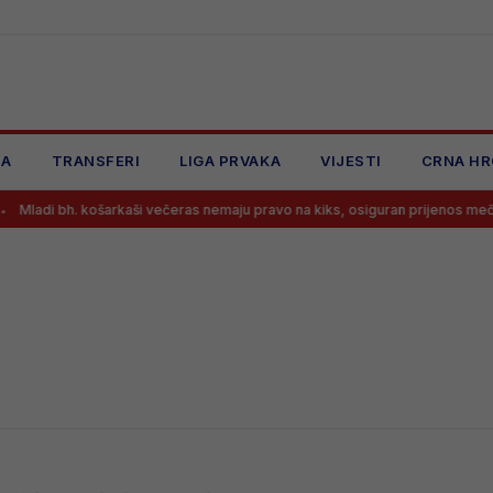
JA
TRANSFERI
LIGA PRVAKA
VIJESTI
CRNA HR
adi bh. košarkaši večeras nemaju pravo na kiks, osiguran prijenos meča!