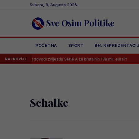
Skip
Subota, 8. Augusta 2026.
to
content
Sve Osim Politike
POČETNA
SPORT
BH. REPREZENTACI
Arsenal dovodi zvijezdu Serie A za brutalnih 138 mil. eura?!
Ml
NAJNOVIJE
Schalke