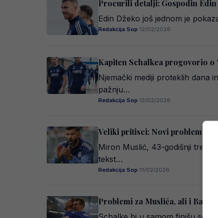
Procurili detalji: Gospodin Edin
Edin Džeko još jednom je pokaza
Redakcija Sop
·
12/02/2026
Kapiten Schalkea progovorio o
Njemački mediji proteklih dana 
pažnju…
Redakcija Sop
·
12/02/2026
Veliki pritisci: Novi problemi z
Miron Muslić, 43-godišnji trener
tekst…
Redakcija Sop
·
11/02/2026
Problemi za Muslića, ali i Barba
Schalke bi u samom finišu sezon