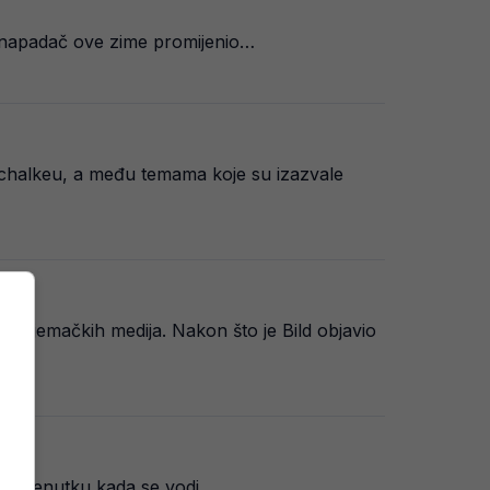
. napadač ove zime promijenio…
Schalkeu, a među temama koje su izazvale
om njemačkih medija. Nakon što je Bild objavio
. U trenutku kada se vodi…