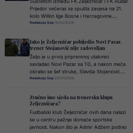
Susretom između FK Željezničar i FK Rudar
Prijedor večeras se spušta zavjesa na 21.
kolo WWin lige Bosne i Hercegovine….
Redakcija Sop
·
16/02/2026
Iako je Željezničar pobijedio Novi Pazar,
trener Stojanović nije zadovoljan
Željo je u prvoj pripremnoj utakmici
savladao Novi Pazar sa 1:0, a nakon meča
obratio se šef struke, Slaviša Stojanović….
Redakcija Sop
·
20/01/2026
Zvučno ime sjeda na trenersku klupu
Željezničara?
Fudbalski klub Željezničar ovih dana nalazi
se u centru pažnje domaće sportske
javnosti. Nakon što je Admir Adžem podnio