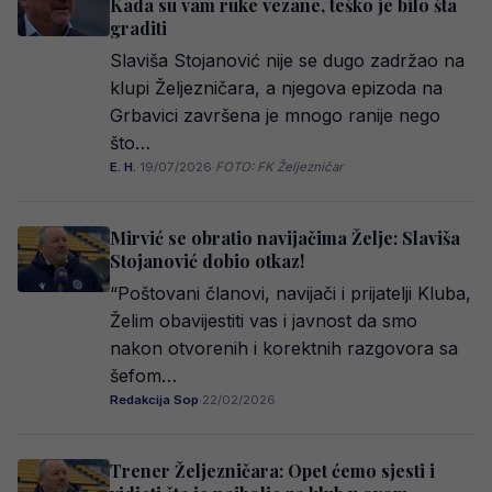
Kada su vam ruke vezane, teško je bilo šta
graditi
Slaviša Stojanović nije se dugo zadržao na
klupi Željezničara, a njegova epizoda na
Grbavici završena je mnogo ranije nego
što…
E. H.
·
19/07/2026
·
FOTO: FK Željezničar
Mirvić se obratio navijačima Želje: Slaviša
Stojanović dobio otkaz!
“Poštovani članovi, navijači i prijatelji Kluba,
Želim obavijestiti vas i javnost da smo
nakon otvorenih i korektnih razgovora sa
šefom…
Redakcija Sop
·
22/02/2026
Trener Željezničara: Opet ćemo sjesti i