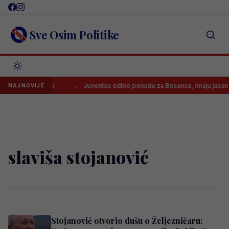
Skip
to
content
Sve Osim Politike
rodajom Baždara
Juventus odbio ponudu za Bosanca, imaju jasan pl
NAJNOVIJE
slaviša stojanović
Stojanović otvorio dušu o Željezničaru: