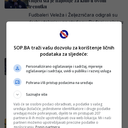
vidjeti šta je najbolje za klub u ovom
trenutku
Fudbaleri Veleža i Željezničara odigrali su
derbi utakmicu na stadionu Rođeni u okviru
22. kola Premijer lige Bosne i
Hercegovine….
Redakcija Sop
·
21/02/2026
SOP.BA traži vašu dozvolu za korištenje ličnih
podataka za sljedeće:
Spremaju se velike promjene u igračkom
Personalizirano oglašavanje i sadržaj, mjerenje
kadru FK Željezničar
oglašavanja i sadržaja, uvidi u publiku i razvoj usluga
Prema informacijama koje donosi Klix.ba,
trener Slaviša Stojanović nastavit će voditi
Pohrana i/ili pristup podacima na uređaju
FK Željezničar nakon što je na stadionu
Saznajte više
Grbavica održan…
Redakcija Sop
·
18/02/2026
Vaši će se osobni podaci obrađivati, a podatke s vašeg
uređaja (kolačiće, jedinstvene identifikatore i druge podatke
uređaja) može pohranjivati, dijeliti te im pristupati 207
partnera ili ih može upotrebljavati ova web-lokacija. Mi i naši
Uprava donijela odluku: Poznata sudbina
partneri možemo upotrebljavati precizne podatke o
geolociranju.
Slaviše Stojanovića na klupi Željezničara
Popis partnera.