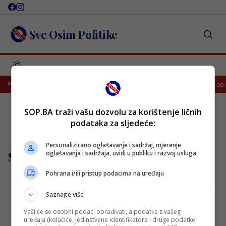
Skip
to
content
Sve Osim Politike
ajevsku čaršiju”: ‘Zna se šta njih najviše boli..’
U Sarajevu igrao ma
NAJNOVIJE
SOP.BA traži vašu dozvolu za korištenje ličnih
podataka za sljedeće:
Personalizirano oglašavanje i sadržaj, mjerenje
ssarajevo
oglašavanja i sadržaja, uvidi u publiku i razvoj usluga
Pohrana i/ili pristup podacima na uređaju
Saznajte više
Vaši će se osobni podaci obrađivati, a podatke s vašeg
Dogovor klubova: U Širokom Brijegu neće
uređaja (kolačiće, jedinstvene identifikatore i druge podatke