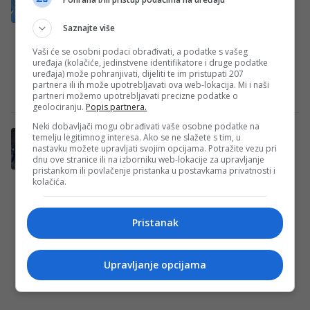
igrača spakovala kofere!
Loš ulazak u proljetni dio sezone natjerao
Saznajte više
je rukovodstvo FK Željezničar na hitne
Vaši će se osobni podaci obrađivati, a podatke s vašeg
poteze u svlačionici. Nakon prvenstvenih
uređaja (kolačiće, jedinstvene identifikatore i druge podatke
uređaja) može pohranjivati, dijeliti te im pristupati 207
poraza od…
partnera ili ih može upotrebljavati ova web-lokacija. Mi i naši
Redakcija Sop
·
19/02/2026
partneri možemo upotrebljavati precizne podatke o
geolociranju.
Popis partnera.
Neki dobavljači mogu obrađivati vaše osobne podatke na
Spremaju se velike promjene u igračkom
temelju legitimnog interesa. Ako se ne slažete s tim, u
nastavku možete upravljati svojim opcijama. Potražite vezu pri
kadru FK Željezničar
dnu ove stranice ili na izborniku web-lokacije za upravljanje
Prema informacijama koje donosi Klix.ba,
pristankom ili povlačenje pristanka u postavkama privatnosti i
kolačića.
trener Slaviša Stojanović nastavit će voditi
FK Željezničar nakon što je na stadionu
Grbavica održan…
Pristanak
Redakcija Sop
·
18/02/2026
Upravljanje opcijama