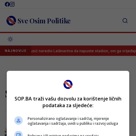
Skip
to
content
Sve Osim Politike
Sudija Musić naredio Lešinarima da napuste stadion, oni ga vrijeđaju
NAJNOVIJE
Stadion Grbavica
SOP.BA traži vašu dozvolu za korištenje ličnih
podataka za sljedeće:
Personalizirano oglašavanje i sadržaj, mjerenje
oglašavanja i sadržaja, uvidi u publiku i razvoj usluga
Na Grbavici radikalne promjene, četvorica
Pohrana i/ili pristup podacima na uređaju