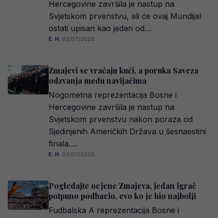
Hercegovine završila je nastup na
Svjetskom prvenstvu, ali će ovaj Mundijal
ostati upisan kao jedan od…
E. H.
·
02/07/2026
Zmajevi se vraćaju kući, a poruka Saveza
odzvanja među navijačima
Nogometna reprezentacija Bosne i
Hercegovine završila je nastup na
Svjetskom prvenstvu nakon poraza od
Sjedinjenih Američkih Država u šesnaestini
finala….
E. H.
·
02/07/2026
Pogledajte ocjene Zmajeva, jedan igrač
potpuno podbacio, evo ko je bio najbolji
Fudbalska A reprezentacija Bosne i