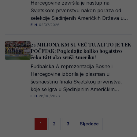
Hercegovine završila je nastup na
Svjetskom prvenstvu nakon poraza od
selekcije Sjedinjenih Američkih Država u…
E. H.
·
02/07/2026
23 MILIONA KM SU VEĆ TU, ALI TO JE TEK
POČETAK: Pogledajte koliko bogatstvo
čeka BiH ako sruši Ameriku!
Fudbalska A reprezentacija Bosne i
Hercegovine izborila je plasman u
šesnaestinu finala Svjetskog prvenstva,
koje se igra u Sjedinjenim Američkim…
E. H.
·
28/06/2026
Posts
1
2
3
Sljedeće
pagination