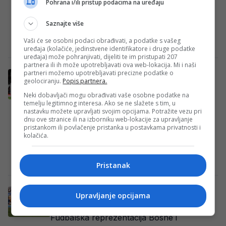
Pohrana i/ili pristup podacima na uređaju
a večeras ćemo saznati i posljednja dva
učesnika polufinala. Nakon što su svoje
Saznajte više
mjesto…
Vaši će se osobni podaci obrađivati, a podatke s vašeg
E. H.
·
11/07/2026
·
FOTO: X
uređaja (kolačiće, jedinstvene identifikatore i druge podatke
uređaja) može pohranjivati, dijeliti te im pristupati 207
partnera ili ih može upotrebljavati ova web-lokacija. Mi i naši
partneri možemo upotrebljavati precizne podatke o
Večeras se traže još dva četvrtfinalista
geolociranju.
Popis partnera.
Mundijala: Mogu li Norveška i Meksiko
šokirati favorite?
Neki dobavljači mogu obrađivati vaše osobne podatke na
temelju legitimnog interesa. Ako se ne slažete s tim, u
Nokaut faza Svjetskog prvenstva nastavlja
nastavku možete upravljati svojim opcijama. Potražite vezu pri
dnu ove stranice ili na izborniku web-lokacije za upravljanje
se večeras, a pred nama su dva izuzetno
pristankom ili povlačenje pristanka u postavkama privatnosti i
zanimljiva duela nakon kojih ćemo saznati
kolačića.
još…
E. H.
·
05/07/2026
Pristanak
ZMAJEVI IZNAD SRBIJE! Detalj sa
Upravljanje opcijama
Svjetskog prvenstva o kojem bruji region
Fudbalska reprezentacija Bosne i