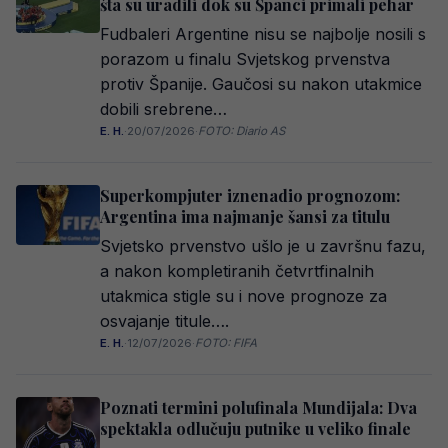
šta su uradili dok su Španci primali pehar
Fudbaleri Argentine nisu se najbolje nosili s
porazom u finalu Svjetskog prvenstva
protiv Španije. Gaučosi su nakon utakmice
dobili srebrene…
E. H.
·
20/07/2026
·
FOTO: Diario AS
Superkompjuter iznenadio prognozom:
Argentina ima najmanje šansi za titulu
Svjetsko prvenstvo ušlo je u završnu fazu,
a nakon kompletiranih četvrtfinalnih
utakmica stigle su i nove prognoze za
osvajanje titule….
E. H.
·
12/07/2026
·
FOTO: FIFA
Poznati termini polufinala Mundijala: Dva
spektakla odlučuju putnike u veliko finale