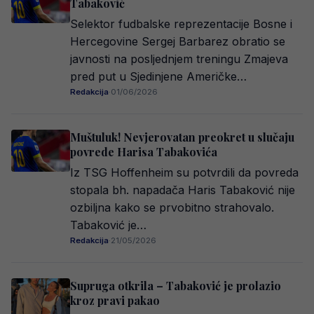
Tabaković
Selektor fudbalske reprezentacije Bosne i
Hercegovine Sergej Barbarez obratio se
javnosti na posljednjem treningu Zmajeva
pred put u Sjedinjene Američke…
Redakcija
·
01/06/2026
Muštuluk! Nevjerovatan preokret u slučaju
povrede Harisa Tabakovića
Iz TSG Hoffenheim su potvrdili da povreda
stopala bh. napadača Haris Tabaković nije
ozbiljna kako se prvobitno strahovalo.
Tabaković je…
Redakcija
·
21/05/2026
Supruga otkrila – Tabaković je prolazio
kroz pravi pakao