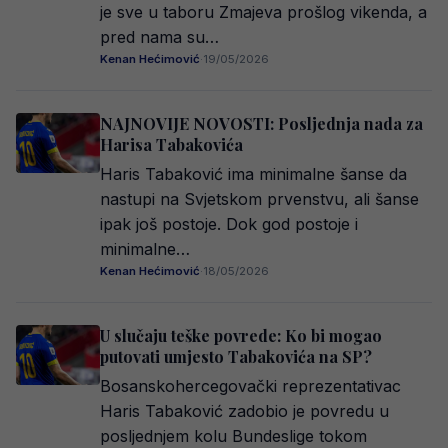
je sve u taboru Zmajeva prošlog vikenda, a
pred nama su…
Kenan Hećimović
·
19/05/2026
NAJNOVIJE NOVOSTI: Posljednja nada za
Harisa Tabakovića
Haris Tabaković ima minimalne šanse da
nastupi na Svjetskom prvenstvu, ali šanse
ipak još postoje. Dok god postoje i
minimalne…
Kenan Hećimović
·
18/05/2026
U slučaju teške povrede: Ko bi mogao
putovati umjesto Tabakovića na SP?
Bosanskohercegovački reprezentativac
Haris Tabaković zadobio je povredu u
posljednjem kolu Bundeslige tokom