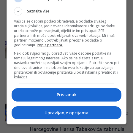
reprezentacije Bosne i Hercegovine,
putovat će sa Zmajevima na Svjetsko
Saznajte više
prvenstvo. Golgeter koji se povrijedio…
Vaši će se osobni podaci obrađivati, a podatke s vašeg
Redakcija
·
19/05/2026
uređaja (kolačiće, jedinstvene identifikatore i druge podatke
uređaja) može pohranjivati, dijeliti te im pristupati 207
partnera ili ih može upotrebljavati ova web-lokacija. Mi i naši
partneri možemo upotrebljavati precizne podatke o
Barbarez prelomio – Poznata sudbina
geolociranju.
Popis partnera.
Tabakovića, poslao i naknadni poziv
Neki dobavljači mogu obrađivati vaše osobne podatke na
temelju legitimnog interesa. Ako se ne slažete s tim, u
Danas je iz Minhena stigla ohrabrujuća
nastavku možete upravljati svojim opcijama. Potražite vezu pri
vijest u vezi sa zdravstvenim stanjem
dnu ove stranice ili na izborniku web-lokacije za upravljanje
pristankom ili povlačenje pristanka u postavkama privatnosti i
reprezentativca Harisa Tabakovića. Prema
kolačića.
informacijama koje je stručni…
Redakcija
·
19/05/2026
Pristanak
Stigle najnovije vijesti vezane za
Upravljanje opcijama
Tabakovića: Odlukom oduševio bh. navijače
Povreda napadača reprezentacije Bosne i
Hercegovine Harisa Tabakovića zabrinula