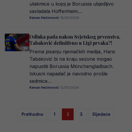
utakmice u kojoj je Borussia ubjedljivo
savladala Hoffenheim…
Kenan Hećimović
·
18/05/2026
Odluka pada nakon Svjetskog prvenstva,
Tabaković definitivno u Ligi prvaka?!
Prema pisanju njemačkih medija, Haris
Tabaković bi na kraju sezone mogao
napustiti Borussia Mönchengladbach.
Iskusni napadač je navodno prošle
sedmice…
Kenan Hećimović
·
12/05/2026
Posts
Prethodno
1
2
3
Sljedeće
pagination