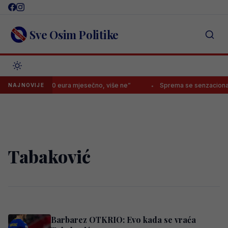
Skip
to
content
Sve Osim Politike
u mu dati 30.000 eura mjesečno, više ne”
Sprema se senzacionalni 
NAJNOVIJE
Tabaković
Barbarez OTKRIO: Evo kada se vraća