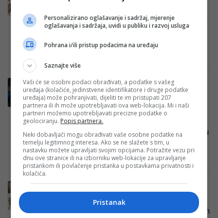
evropska velikana!
Mladi defanzivac FK Radnik Bijeljina, Nikola
Personalizirano oglašavanje i sadržaj, mjerenje
oglašavanja i sadržaja, uvidi u publiku i razvoj usluga
Đurić, ove sezone pruža veoma zapažene
partije u dresu kluba iz Semberije i sve…
Pohrana i/ili pristup podacima na uređaju
Redakcija Sop
·
05/03/2026
Saznajte više
Vaši će se osobni podaci obrađivati, a podatke s vašeg
Como igra najljepši fudbal u Italiji,
uređaja (kolačiće, jedinstvene identifikatore i druge podatke
pogledajte novu magiju Baturine!
uređaja) može pohranjivati, dijeliti te im pristupati 207
partnera ili ih može upotrebljavati ova web-lokacija. Mi i naši
Fudbaleri Coma koje sa klupe predvodi
partneri možemo upotrebljavati precizne podatke o
Cesc Fabregas briljiraju u Italiji. Nakon
geolociranju.
Popis partnera.
visoke pobjede nad Lazijom u prošlom kolu
Neki dobavljači mogu obrađivati vaše osobne podatke na
temelju legitimnog interesa. Ako se ne slažete s tim, u
(0-3),…
nastavku možete upravljati svojim opcijama. Potražite vezu pri
Redakcija Sop
·
24/01/2026
dnu ove stranice ili na izborniku web-lokacije za upravljanje
pristankom ili povlačenje pristanka u postavkama privatnosti i
kolačića.
Sassuolo izgubio, ali danima će se pričati o
partiji Tarika Muharemovića!
Pristanak
Fudbaleri Sassuola poraženi su pred svojim