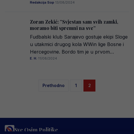
Redakcija Sop
·
13/08/2024
Zoran Zekić: ”Svjestan sam svih zamki,
moramo biti spremni na sve”
Fudbalski klub Sarajevo gostuje ekipi Sloge
u utakmici drugog kola WWin lige Bosne i
Hercegovine. Bordo tim je u prvom…
E. H.
·
11/08/2024
Posts
Prethodno
1
2
pagination
Sve Osim Politike