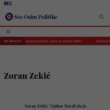
Skip
to
content
Sve Osim Politike
skandirali nepriznatoj paradržavi, čeka se odluka UEFA?
Barbarezov
NAJNOVIJE
Zoran Zekić
Zoran Zekić: “Ljubav Hordi zla je