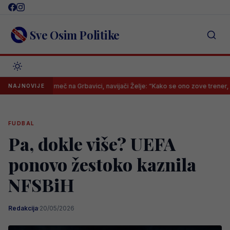
Skip
to
content
Sve Osim Politike
tavi za meč na Grbavici, navijači Želje: “Kako se ono zove trener, da krene
NAJNOVIJE
FUDBAL
Pa, dokle više? UEFA
ponovo žestoko kaznila
NFSBiH
Redakcija
·
20/05/2026