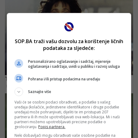
SOP.BA traži vašu dozvolu za korištenje ličnih
podataka za sljedeće:
Personalizirano oglašavanje i sadržaj, mjerenje
oglašavanja i sadržaja, uvidi u publiku i razvoj usluga
Pohrana i/ili pristup podacima na uređaju
Saznajte više
Vaši će se osobni podaci obrađivati, a podatke s vašeg
uređaja (kolačiće, jedinstvene identifikatore i druge podatke
uređaja) može pohranjivati, dijeliti te im pristupati 207
partnera ili ih može upotrebljavati ova web-lokacija. Mi i naši
partneri možemo upotrebljavati precizne podatke o
geolociranju.
Popis partnera.
Neki dobavljači mogu obrađivati vaše osobne podatke na