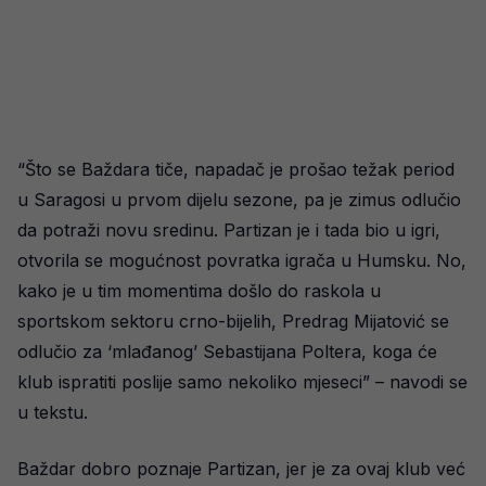
“Što se Baždara tiče, napadač je prošao težak period
u Saragosi u prvom dijelu sezone, pa je zimus odlučio
da potraži novu sredinu. Partizan je i tada bio u igri,
otvorila se mogućnost povratka igrača u Humsku. No,
kako je u tim momentima došlo do raskola u
sportskom sektoru crno-bijelih, Predrag Mijatović se
odlučio za ‘mlađanog’ Sebastijana Poltera, koga će
klub ispratiti poslije samo nekoliko mjeseci” – navodi se
u tekstu.
Baždar dobro poznaje Partizan, jer je za ovaj klub već