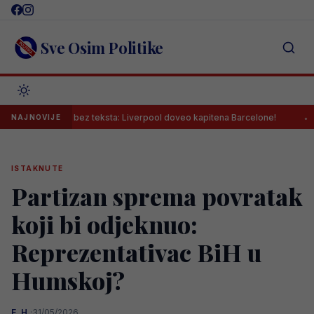
Skip
to
content
Sve Osim Politike
stavila bez teksta: Liverpool doveo kapitena Barcelone!
Jovo Luki
NAJNOVIJE
ISTAKNUTE
Partizan sprema povratak
koji bi odjeknuo:
Reprezentativac BiH u
Humskoj?
E. H.
·
31/05/2026