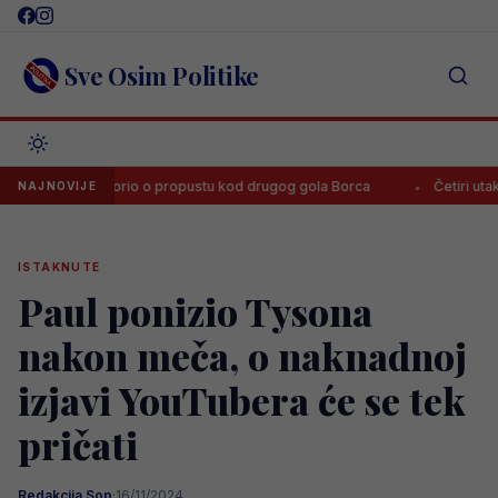
Skip
to
content
Sve Osim Politike
eno govorio o propustu kod drugog gola Borca
Četiri utakmice, 11
NAJNOVIJE
ISTAKNUTE
Paul ponizio Tysona
nakon meča, o naknadnoj
izjavi YouTubera će se tek
pričati
Redakcija Sop
·
16/11/2024