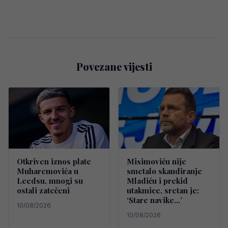
Povezane vijesti
Otkriven iznos plate
Misimoviću nije
Muharemovića u
smetalo skandiranje
Leedsu, mnogi su
Mladiću i prekid
ostali zatečeni
utakmice, sretan je:
‘Stare navike…’
10/08/2026
10/08/2026