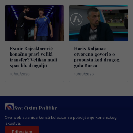
Esmir Bajraktarević
Haris Kaljanac
konačno pravi veliki
otvoreno govorio o
transfer? Velikan nudi
propustu kod drugog
spas bh. dragulju
gola Borca
10/08/2026
10/08/2026
Sve Osim Politike
PRAVILA PRIVATNOSTI
MARKETING
USLOVI KORIŠTENJA
Ova web stranica koristi kolačiće za poboljšanje korisničkog
IMPRESSUM
KONTAKT
iskustva.
© 2026 Sve Osim Politike. Sva prava zadržana.
Prihvatam