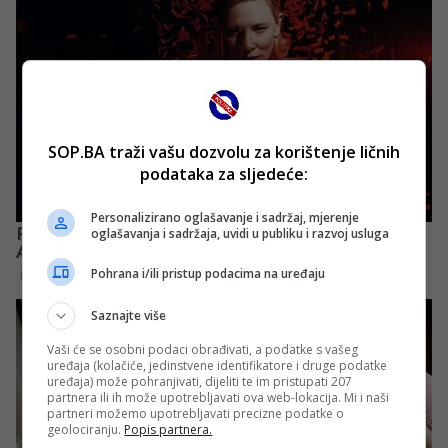
SOP.BA traži vašu dozvolu za korištenje ličnih
podataka za sljedeće:
Personalizirano oglašavanje i sadržaj, mjerenje
oglašavanja i sadržaja, uvidi u publiku i razvoj usluga
Pohrana i/ili pristup podacima na uređaju
Saznajte više
Vaši će se osobni podaci obrađivati, a podatke s vašeg
uređaja (kolačiće, jedinstvene identifikatore i druge podatke
uređaja) može pohranjivati, dijeliti te im pristupati 207
partnera ili ih može upotrebljavati ova web-lokacija. Mi i naši
partneri možemo upotrebljavati precizne podatke o
geolociranju.
Popis partnera.