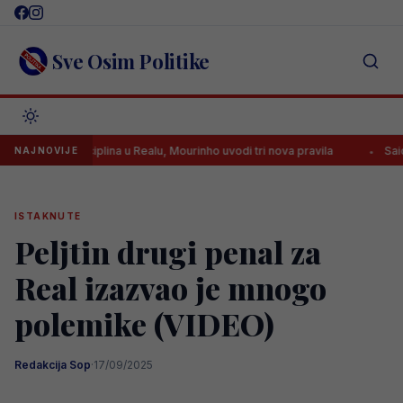
Skip
to
content
Sve Osim Politike
Stroga disciplina u Realu, Mourinho uvodi tri nova pravila
Said Hamu
NAJNOVIJE
ISTAKNUTE
Peljtin drugi penal za
Real izazvao je mnogo
polemike (VIDEO)
Redakcija Sop
·
17/09/2025