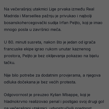
Na večerašnjoj utakmici Lige prvaka između Real
Madrida i Marseillea pažnju je privukao i najbolji
bosanskohercegovački sudija Irfan Peljto, koji je imao
mnogo posla u završnici meča.
U 80. minuti susreta, nakon što je jedan od igrača
francuske ekipe igrao rukom unutar kaznenog
prostora, Peljto je bez oklijevanja pokazao na bijelu
tačku.
Nije bilo potrebe za dodatnim provjerama, a njegova
odluka dočekana je bez većih protesta.
Odgovornost je preuzeo Kylian Mbappe, koji je
hladnokrvno realizovao penal i postigao svoj drugi gol
na večerašnjoj utakmici, udvostručivši prednost