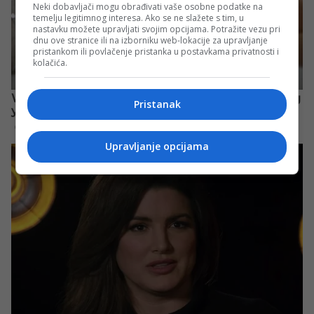
Neki dobavljači mogu obrađivati vaše osobne podatke na
temelju legitimnog interesa. Ako se ne slažete s tim, u
nastavku možete upravljati svojim opcijama. Potražite vezu pri
dnu ove stranice ili na izborniku web-lokacije za upravljanje
pristankom ili povlačenje pristanka u postavkama privatnosti i
kolačića.
Pristanak
Upravljanje opcijama