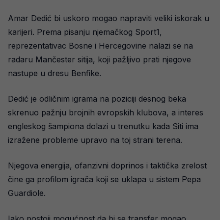
Amar Dedić bi uskoro mogao napraviti veliki iskorak u
karijeri. Prema pisanju njemačkog Sport1,
reprezentativac Bosne i Hercegovine nalazi se na
radaru Mančester sitija, koji pažljivo prati njegove
nastupe u dresu Benfike.
Dedić je odličnim igrama na poziciji desnog beka
skrenuo pažnju brojnih evropskih klubova, a interes
engleskog šampiona dolazi u trenutku kada Siti ima
izražene probleme upravo na toj strani terena.
Njegova energija, ofanzivni doprinos i taktička zrelost
čine ga profilom igrača koji se uklapa u sistem Pepa
Guardiole.
Iako postoji mogućnost da bi se transfer mogao