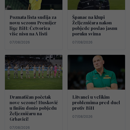
Poznata lista sudija za
Španac na klupi
novu sezonu Premijer
Željezničara nakon
lige BiH: Četvorica
pobjede poslao jasnu
više nisu na A listi
poruku svima
07/08/2026
07/08/2026
Dramatičan početak
Litvanci u velikim
nove sezone! Husković
problemima pred duel
u finišu donio pobjedu
protiv BiH
Željezničaru na
07/08/2026
Grbavici!
07/08/2026