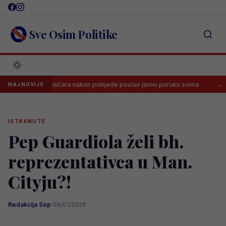
Skip
to
content
Sve Osim Politike
upi Željezničara nakon pobjede poslao jasnu poruku svima
Dramati
NAJNOVIJE
ISTAKNUTE
Pep Guardiola želi bh.
reprezentativca u Man.
Cityju?!
Redakcija Sop
·
09/01/2026