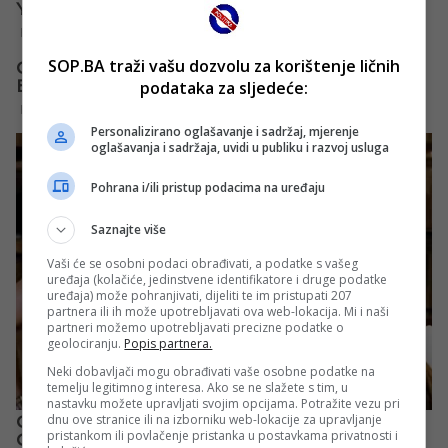
SOP.BA traži vašu dozvolu za korištenje ličnih
podataka za sljedeće:
Personalizirano oglašavanje i sadržaj, mjerenje
oglašavanja i sadržaja, uvidi u publiku i razvoj usluga
Pohrana i/ili pristup podacima na uređaju
Saznajte više
Vaši će se osobni podaci obrađivati, a podatke s vašeg
uređaja (kolačiće, jedinstvene identifikatore i druge podatke
uređaja) može pohranjivati, dijeliti te im pristupati 207
partnera ili ih može upotrebljavati ova web-lokacija. Mi i naši
partneri možemo upotrebljavati precizne podatke o
geolociranju.
Popis partnera.
Neki dobavljači mogu obrađivati vaše osobne podatke na
temelju legitimnog interesa. Ako se ne slažete s tim, u
nastavku možete upravljati svojim opcijama. Potražite vezu pri
dnu ove stranice ili na izborniku web-lokacije za upravljanje
pristankom ili povlačenje pristanka u postavkama privatnosti i