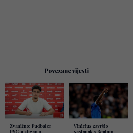
Povezane vijesti
Zvanično: Fudbaler
Vinicius završio
PSG-a stigao u
sastanak s Realom,