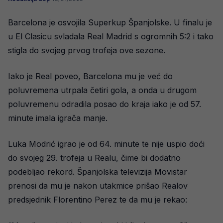
Barcelona je osvojila Superkup Španjolske. U finalu je
u El Clasicu svladala Real Madrid s ogromnih 5:2 i tako
stigla do svojeg prvog trofeja ove sezone.
Iako je Real poveo, Barcelona mu je već do
poluvremena utrpala četiri gola, a onda u drugom
poluvremenu odradila posao do kraja iako je od 57.
minute imala igrača manje.
Luka Modrić igrao je od 64. minute te nije uspio doći
do svojeg 29. trofeja u Realu, čime bi dodatno
podebljao rekord. Španjolska televizija Movistar
prenosi da mu je nakon utakmice prišao Realov
predsjednik Florentino Perez te da mu je rekao: