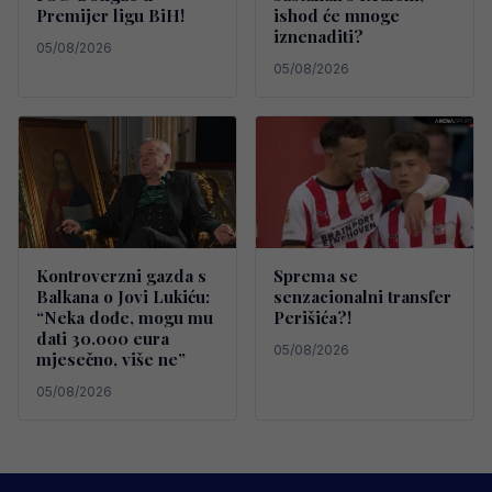
Premijer ligu BiH!
ishod će mnoge
iznenaditi?
05/08/2026
05/08/2026
Kontroverzni gazda s
Sprema se
Balkana o Jovi Lukiću:
senzacionalni transfer
“Neka dođe, mogu mu
Perišića?!
dati 30.000 eura
05/08/2026
mjesečno, više ne”
05/08/2026