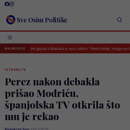
Skip
to
content
Sve Osim Politike
Kontroverzni gazda s Balkana o Jovi Lukiću: “Neka dođe, mogu mu dati 30.
NAJNOVIJE
ISTAKNUTE
Perez nakon debakla
prišao Modriću,
španjolska TV otkrila što
mu je rekao
Redakcija Sop
·
13/01/2025