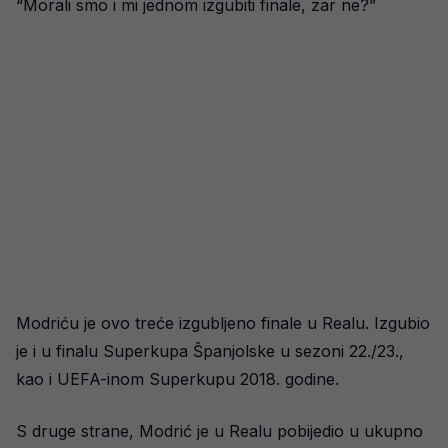
“Morali smo i mi jednom izgubiti finale, zar ne?”
Modriću je ovo treće izgubljeno finale u Realu. Izgubio
je i u finalu Superkupa Španjolske u sezoni 22./23.,
kao i UEFA-inom Superkupu 2018. godine.
S druge strane, Modrić je u Realu pobijedio u ukupno