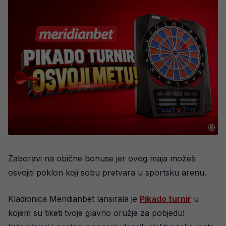
Zaboravi na obične bonuse jer ovog maja možeš
osvojiti poklon koji sobu pretvara u sportsku arenu.
Kladionica Meridianbet lansirala je
Pikado turnir
u
kojem su tiketi tvoje glavno oružje za pobjedu!