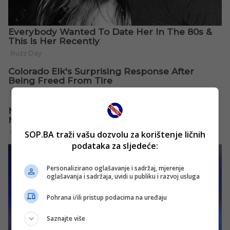
SOP.BA traži vašu dozvolu za korištenje ličnih
podataka za sljedeće:
Personalizirano oglašavanje i sadržaj, mjerenje
oglašavanja i sadržaja, uvidi u publiku i razvoj usluga
Pohrana i/ili pristup podacima na uređaju
Saznajte više