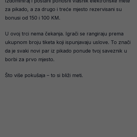
Izdominiraj i postani ponosni vlasnik elektronske mete
za pikado, a za drugo i treće mjesto rezervisani su
bonusi od 150 i 100 KM.
U ovoj trci nema čekanja. Igrači se rangiraju prema
ukupnom broju tiketa koji ispunjavaju uslove. To znači
da je svaki novi par iz pikado ponude tvoj saveznik u
borbi za prvo mjesto.
Što više pokušaja – to si bliži meti.