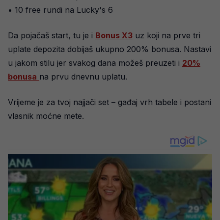
• 10 free rundi na Lucky's 6
Da pojačaš start, tu je i
Bonus X3
uz koji na prve tri
uplate depozita dobijaš ukupno 200% bonusa. Nastavi
u jakom stilu jer svakog dana možeš preuzeti i
20%
bonusa
na prvu dnevnu uplatu.
Vrijeme je za tvoj najjači set – gađaj vrh tabele i postani
vlasnik moćne mete.