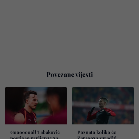
Povezane vijesti
Goooooool! Tabaković
Poznato koliko će
postigao prvijenac za
Zaragoza zaraditi