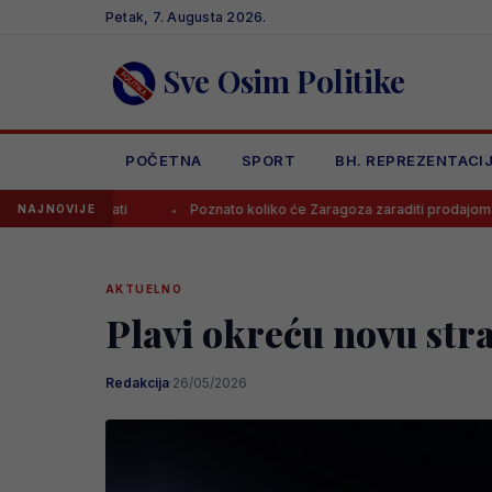
Skip
Petak, 7. Augusta 2026.
to
content
Sve Osim Politike
POČETNA
SPORT
BH. REPREZENTACI
Poznato koliko će Zaragoza zaraditi prodajom Baždara
J
NAJNOVIJE
AKTUELNO
Plavi okreću novu str
Redakcija
·
26/05/2026