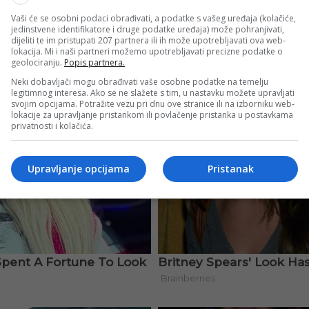
Vaši će se osobni podaci obrađivati, a podatke s vašeg uređaja (kolačiće,
jedinstvene identifikatore i druge podatke uređaja) može pohranjivati,
dijeliti te im pristupati 207 partnera ili ih može upotrebljavati ova web-
lokacija. Mi i naši partneri možemo upotrebljavati precizne podatke o
geolociranju.
Popis partnera.
Neki dobavljači mogu obrađivati vaše osobne podatke na temelju
legitimnog interesa. Ako se ne slažete s tim, u nastavku možete upravljati
svojim opcijama. Potražite vezu pri dnu ove stranice ili na izborniku web-
lokacije za upravljanje pristankom ili povlačenje pristanka u postavkama
privatnosti i kolačića.
Upravljanje opcijama
Pristanak