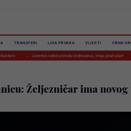
JA
TRANSFERI
LIGA PRVAKA
VIJESTI
CRNA HR
uventus odbio ponudu za Bosanca, imaju jasan plan!
Sreća je Eman
anicu: Željezničar ima novog