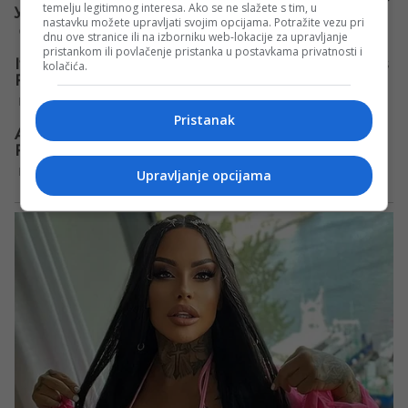
temelju legitimnog interesa. Ako se ne slažete s tim, u
nastavku možete upravljati svojim opcijama. Potražite vezu pri
dnu ove stranice ili na izborniku web-lokacije za upravljanje
pristankom ili povlačenje pristanka u postavkama privatnosti i
kolačića.
Pristanak
Upravljanje opcijama