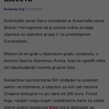
Redakcija Sop
·
30/03/2025
Košarkaški savez Kipra obavijestio je Košarkaški savez
Bosne i Hercegovine da je počela online prodaja
ulaznica za utakmice grupe C na predstojećem
Eurobasketu.
Mečevi će se igrati u kiparskom gradu Limassolu, u
dvorani Spyros Kyprianou Arena, koja će ugostiti neka
od najuzbudljivijih susreta grupne faze.
Navijačima reprezentacije BiH dodijeljen je poseban
sektor na tribinama, a ulaznice za svih pet mečeva
Zmajeva dostupne su po cijeni od 290 eura. Pored
toga, navijači mogu kupiti i pojedinačne karte za ostale
tribine putem posebnog
linka
koji je dostupan na