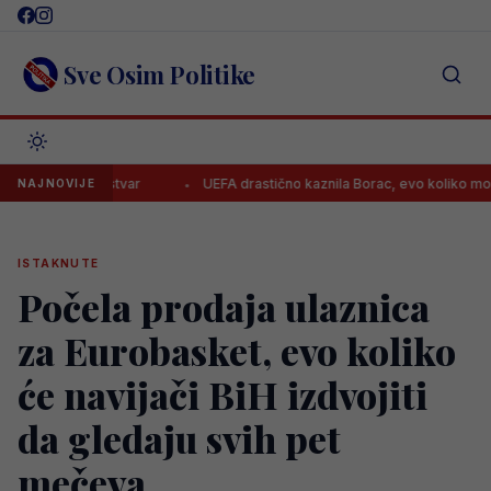
Skip
to
content
Sve Osim Politike
a jednu stvar
UEFA drastično kaznila Borac, evo koliko moraju platit
NAJNOVIJE
ISTAKNUTE
Počela prodaja ulaznica
za Eurobasket, evo koliko
će navijači BiH izdvojiti
da gledaju svih pet
mečeva