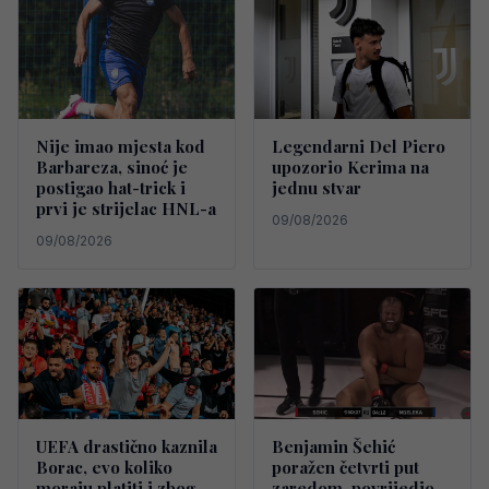
Nije imao mjesta kod
Legendarni Del Piero
Barbareza, sinoć je
upozorio Kerima na
postigao hat-trick i
jednu stvar
prvi je strijelac HNL-a
09/08/2026
09/08/2026
UEFA drastično kaznila
Benjamin Šehić
Borac, evo koliko
poražen četvrti put
moraju platiti i zbog
zaredom, povrijedio