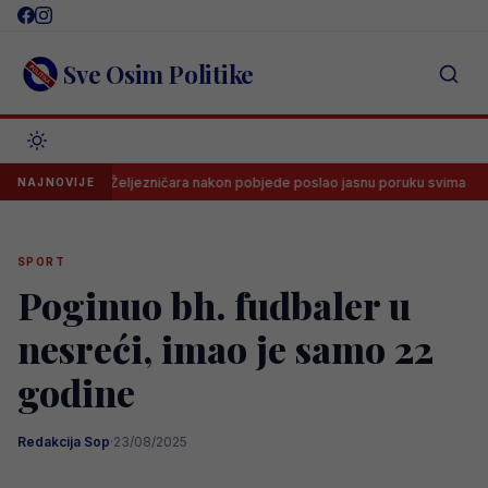
Skip
to
content
Sve Osim Politike
 klupi Željezničara nakon pobjede poslao jasnu poruku svima
Dram
NAJNOVIJE
SPORT
Poginuo bh. fudbaler u
nesreći, imao je samo 22
godine
Redakcija Sop
·
23/08/2025