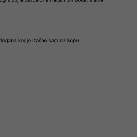
ugi s 25, a Barcelona treća s 24 boda, s time
dogana koji je izašao sam na Kepu