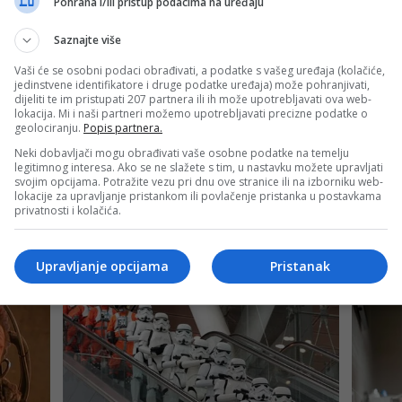
Pohrana i/ili pristup podacima na uređaju
Saznajte više
Vaši će se osobni podaci obrađivati, a podatke s vašeg uređaja (kolačiće,
jedinstvene identifikatore i druge podatke uređaja) može pohranjivati,
dijeliti te im pristupati 207 partnera ili ih može upotrebljavati ova web-
lokacija. Mi i naši partneri možemo upotrebljavati precizne podatke o
geolociranju.
Popis partnera.
Neki dobavljači mogu obrađivati vaše osobne podatke na temelju
legitimnog interesa. Ako se ne slažete s tim, u nastavku možete upravljati
svojim opcijama. Potražite vezu pri dnu ove stranice ili na izborniku web-
lokacije za upravljanje pristankom ili povlačenje pristanka u postavkama
privatnosti i kolačića.
Upravljanje opcijama
Pristanak