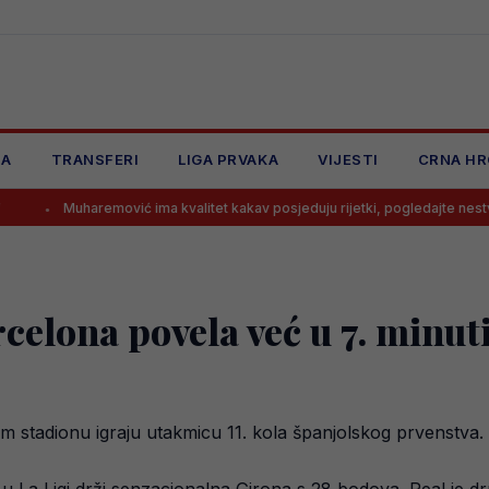
JA
TRANSFERI
LIGA PRVAKA
VIJESTI
CRNA HR
emović ima kvalitet kakav posjeduju rijetki, pogledajte nestvarno dodavanj
celona povela već u 7. minut
m stadionu igraju utakmicu 11. kola španjolskog prvenstva.