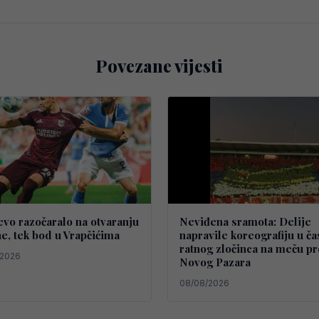
Povezane vijesti
evo razočaralo na otvaranju
Neviđena sramota: Delije
e, tek bod u Vrapčićima
napravile koreografiju u ča
ratnog zločinca na meču pr
/2026
Novog Pazara
08/08/2026