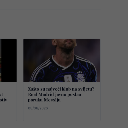
Zašto su najveći klub na svijetu?
st
Real Madrid javno poslao
otiv
poruku Messiju
08/08/2026