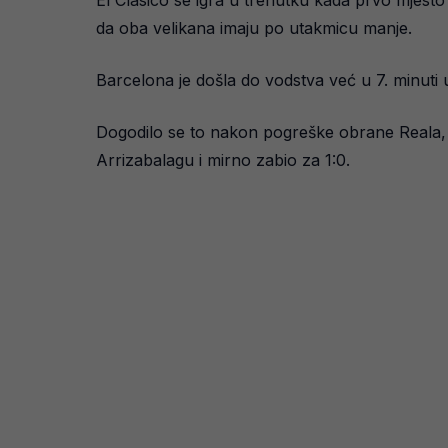
El Clasico se igra u trenutku kada prvo mjesto
da oba velikana imaju po utakmicu manje.
Barcelona je došla do vodstva već u 7. minuti 
Dogodilo se to nakon pogreške obrane Reala, 
Arrizabalagu i mirno zabio za 1:0.