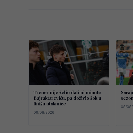
Trener nije želio dati ni minute
Saraj
Bajraktareviću, pa doživio šok u
sezon
finišu utakmice
08/08
09/08/2026