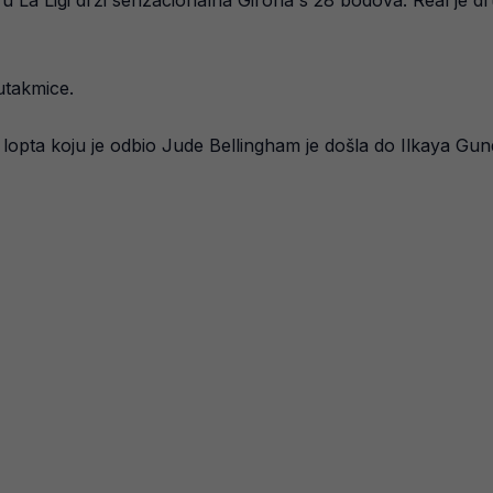
 u La Ligi drži senzacionalna Girona s 28 bodova. Real je dr
utakmice.
lopta koju je odbio Jude Bellingham je došla do Ilkaya Gun