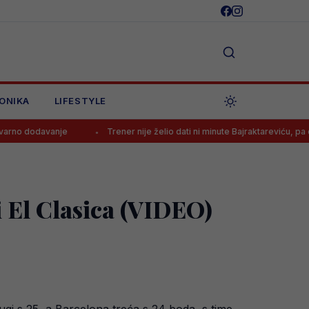
ONIKA
LIFESTYLE
e
Trener nije želio dati ni minute Bajraktareviću, pa doživio šok u f
i El Clasica (VIDEO)