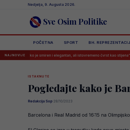
Skip
Nedjelja, 9. Augusta 2026.
to
content
Sve Osim Politike
POČETNA
SPORT
BH. REPREZENTACI
oliko je smiren i elegantan, ali istovremeno čvrst kao stijena”
Muhar
NAJNOVIJE
ISTAKNUTE
Pogledajte kako je Bar
Redakcija Sop
·
28/10/2023
Barcelona i Real Madrid od 16:15 na Olimpijsko